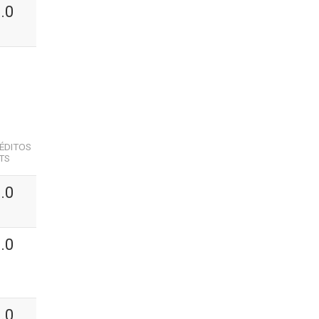
.0
ÉDITOS
TS
.0
.0
.0