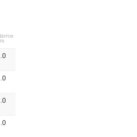
ÉDITOS
TS
.0
.0
.0
.0