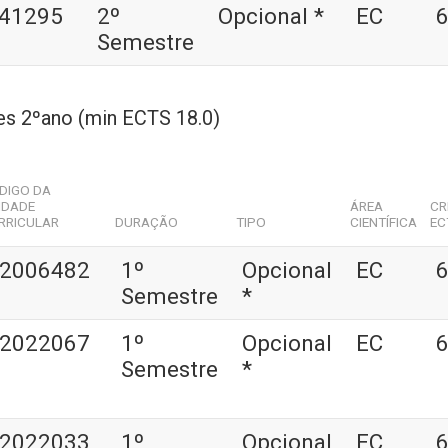
41295
2º
Opcional *
EC
6
Semestre
es 2ºano (min ECTS 18.0)
DIGO DA
IDADE
ÁREA
CR
RRICULAR
DURAÇÃO
TIPO
CIENTÍFICA
EC
2006482
1º
Opcional
EC
6
Semestre
*
2022067
1º
Opcional
EC
6
Semestre
*
2022033
1º
Opcional
EC
6