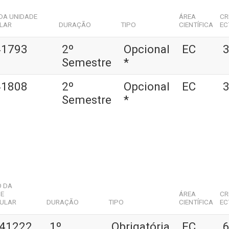
DA UNIDADE
ÁREA
CR
LAR
DURAÇÃO
TIPO
CIENTÍFICA
EC
41793
2º
Opcional
EC
3
Semestre
*
41808
2º
Opcional
EC
3
Semestre
*
O DA
DE
ÁREA
CR
CULAR
DURAÇÃO
TIPO
CIENTÍFICA
EC
41222
1º
Obrigatória
EC
6