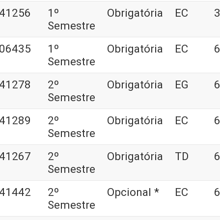
41256
1º
Obrigatória
EC
3
Semestre
06435
1º
Obrigatória
EC
6
Semestre
41278
2º
Obrigatória
EG
6
Semestre
41289
2º
Obrigatória
EC
6
Semestre
41267
2º
Obrigatória
TD
6
Semestre
41442
2º
Opcional *
EC
6
Semestre