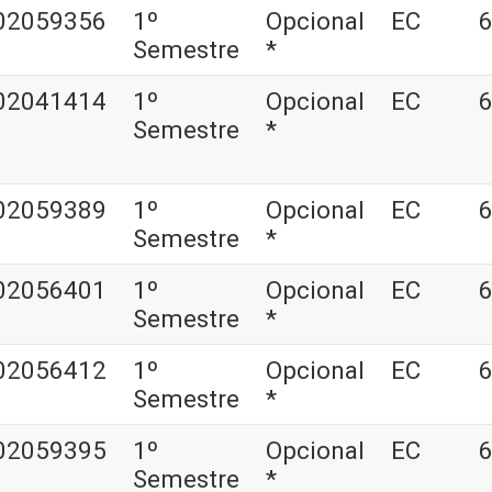
02059356
1º
Opcional
EC
6
Semestre
*
02041414
1º
Opcional
EC
6
Semestre
*
02059389
1º
Opcional
EC
6
Semestre
*
02056401
1º
Opcional
EC
6
Semestre
*
02056412
1º
Opcional
EC
6
Semestre
*
02059395
1º
Opcional
EC
6
Semestre
*