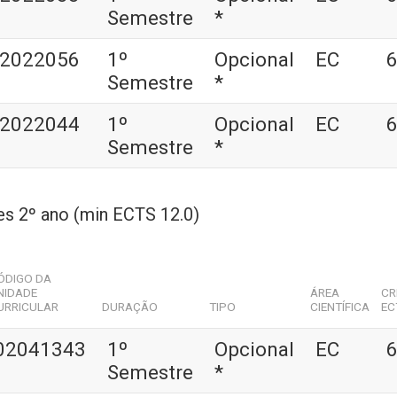
Semestre
*
2022056
1º
Opcional
EC
6
Semestre
*
2022044
1º
Opcional
EC
6
Semestre
*
es 2º ano (min ECTS 12.0)
ÓDIGO DA
NIDADE
ÁREA
CR
URRICULAR
DURAÇÃO
TIPO
CIENTÍFICA
EC
02041343
1º
Opcional
EC
6
Semestre
*