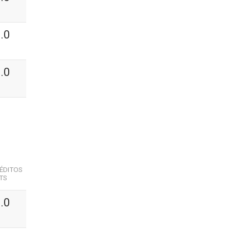
.0
.0
ÉDITOS
TS
.0