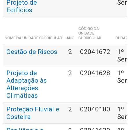
Projeto de
Sem
Edifícios
CÓDIGO DA
UNIDADE
NOME DA UNIDADE CURRICULAR
ANO
CURRICULAR
DURAÇ
Gestão de Riscos
2
02041672
1º
Sem
Projeto de
2
02041628
1º
Adaptação às
Sem
Alterações
Climáticas
Proteção Fluvial e
2
02040100
1º
Costeira
Sem