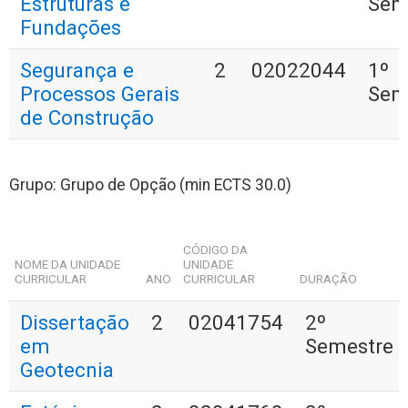
Estruturas e
Sem
Fundações
Segurança e
2
02022044
1º
Processos Gerais
Sem
de Construção
Grupo: Grupo de Opção (min ECTS 30.0)
CÓDIGO DA
NOME DA UNIDADE
UNIDADE
CURRICULAR
ANO
CURRICULAR
DURAÇÃO
Dissertação
2
02041754
2º
em
Semestre
Geotecnia