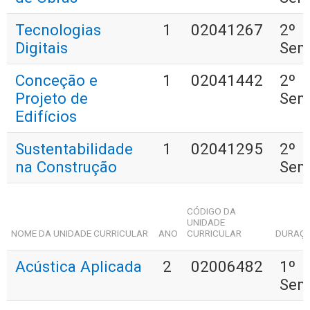
Tecnologias
1
02041267
2º
Digitais
Sem
Conceção e
1
02041442
2º
Projeto de
Sem
Edifícios
Sustentabilidade
1
02041295
2º
na Construção
Sem
CÓDIGO DA
UNIDADE
NOME DA UNIDADE CURRICULAR
ANO
CURRICULAR
DURAÇ
Acústica Aplicada
2
02006482
1º
Sem