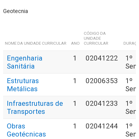
Geotecnia
CÓDIGO DA
UNIDADE
NOME DA UNIDADE CURRICULAR
ANO
CURRICULAR
DURAÇ
Engenharia
1
02041222
1º
Sanitária
Sem
Estruturas
1
02006353
1º
Metálicas
Sem
Infraestruturas de
1
02041233
1º
Transportes
Sem
Obras
1
02041244
1º
Geotécnicas
Sem