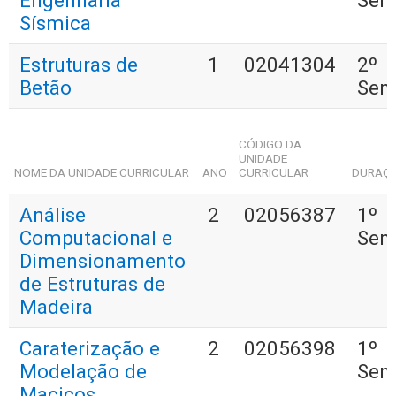
Engenharia
Sem
Sísmica
Estruturas de
1
02041304
2º
Betão
Sem
CÓDIGO DA
UNIDADE
NOME DA UNIDADE CURRICULAR
ANO
CURRICULAR
DURAÇ
Análise
2
02056387
1º
Computacional e
Sem
Dimensionamento
de Estruturas de
Madeira
Caraterização e
2
02056398
1º
Modelação de
Sem
Maciços