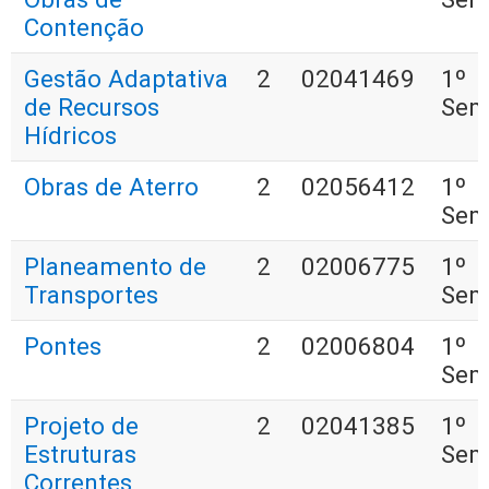
Contenção
Gestão Adaptativa
2
02041469
1º
de Recursos
Sem
Hídricos
Obras de Aterro
2
02056412
1º
Sem
Planeamento de
2
02006775
1º
Transportes
Sem
Pontes
2
02006804
1º
Sem
Projeto de
2
02041385
1º
Estruturas
Sem
Correntes