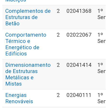
Complementos de
2
02041368
1º
Estruturas de
Sem
Betão
Comportamento
2
02022067
1º
Térmico e
Sem
Energético de
Edifícios
Dimensionamento
2
02041414
1º
de Estruturas
Sem
Metálicas e
Mistas
Energias
2
02040111
1º
Renováveis
Sem