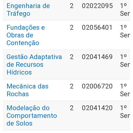
Engenharia de
2
02022095
1º
Tráfego
Sem
Fundações e
2
02056401
1º
Obras de
Sem
Contenção
Gestão Adaptativa
2
02041469
1º
de Recursos
Sem
Hídricos
Mecânica das
2
02006720
1º
Rochas
Sem
Modelação do
2
02041420
1º
Comportamento
Sem
de Solos