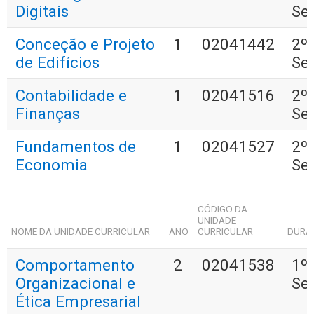
Digitais
Se
Conceção e Projeto
1
02041442
2º
de Edifícios
Se
Contabilidade e
1
02041516
2º
Finanças
Se
Fundamentos de
1
02041527
2º
Economia
Se
CÓDIGO DA
UNIDADE
NOME DA UNIDADE CURRICULAR
ANO
CURRICULAR
DURA
Comportamento
2
02041538
1º
Organizacional e
Se
Ética Empresarial