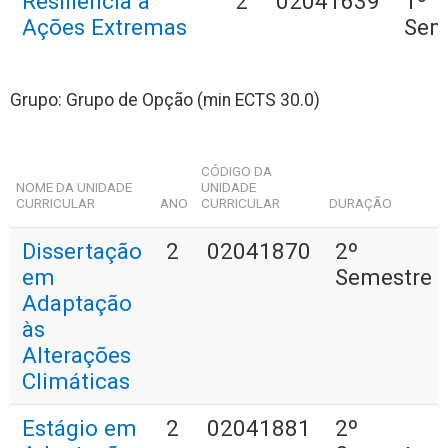
Resiliência a
2
02041639
1º
Ações Extremas
Sem
Grupo: Grupo de Opção (min ECTS 30.0)
CÓDIGO DA
NOME DA UNIDADE
UNIDADE
CURRICULAR
ANO
CURRICULAR
DURAÇÃO
Dissertação
2
02041870
2º
em
Semestre
Adaptação
às
Alterações
Climáticas
Estágio em
2
02041881
2º