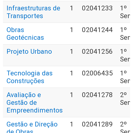
Infraestruturas de
1
02041233
1º
Transportes
Sem
Obras
1
02041244
1º
Geotécnicas
Sem
Projeto Urbano
1
02041256
1º
Sem
Tecnologia das
1
02006435
1º
Construções
Sem
Avaliação e
1
02041278
2º
Gestão de
Sem
Empreendimentos
Gestão e Direção
1
02041289
2º
de Obras
Sem