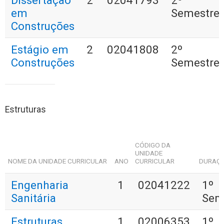
Dissertação
2
02041793
2º
em
Semestre
Construções
Estágio em
2
02041808
2º
Construções
Semestre
Estruturas
CÓDIGO DA
UNIDADE
NOME DA UNIDADE CURRICULAR
ANO
CURRICULAR
DURAÇ
Engenharia
1
02041222
1º
Sanitária
Sem
Estruturas
1
02006353
1º