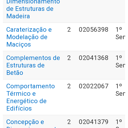
Dimensionamento
de Estruturas de
Madeira
Caraterização e
2
02056398
1º
Modelação de
Sem
Maciços
Complementos de
2
02041368
1º
Estruturas de
Sem
Betão
Comportamento
2
02022067
1º
Térmico e
Sem
Energético de
Edifícios
Concepção e
2
02041379
1º