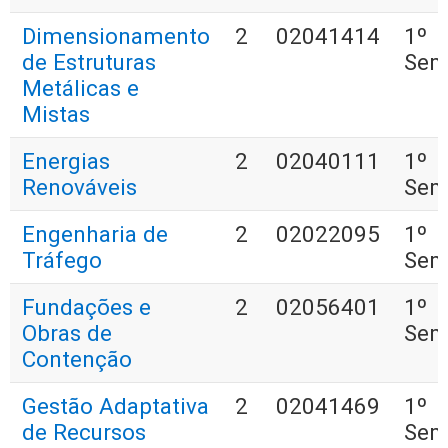
Dimensionamento
2
02041414
1º
de Estruturas
Sem
Metálicas e
Mistas
Energias
2
02040111
1º
Renováveis
Sem
Engenharia de
2
02022095
1º
Tráfego
Sem
Fundações e
2
02056401
1º
Obras de
Sem
Contenção
Gestão Adaptativa
2
02041469
1º
de Recursos
Sem