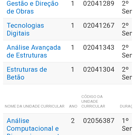
Gestão e Direção
1
02041289
2º
de Obras
Sem
Tecnologias
1
02041267
2º
Digitais
Sem
Análise Avançada
1
02041343
2º
de Estruturas
Sem
Estruturas de
1
02041304
2º
Betão
Sem
CÓDIGO DA
UNIDADE
NOME DA UNIDADE CURRICULAR
ANO
CURRICULAR
DURAÇ
Análise
2
02056387
1º
Computacional e
Sem