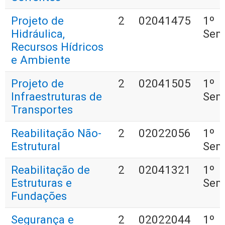
Projeto de
2
02041475
1º
Hidráulica,
Sem
Recursos Hídricos
e Ambiente
Projeto de
2
02041505
1º
Infraestruturas de
Sem
Transportes
Reabilitação Não-
2
02022056
1º
Estrutural
Sem
Reabilitação de
2
02041321
1º
Estruturas e
Sem
Fundações
Segurança e
2
02022044
1º