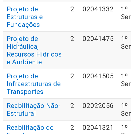
Projeto de
2
02041332
1º
Estruturas e
Sem
Fundações
Projeto de
2
02041475
1º
Hidráulica,
Sem
Recursos Hídricos
e Ambiente
Projeto de
2
02041505
1º
Infraestruturas de
Sem
Transportes
Reabilitação Não-
2
02022056
1º
Estrutural
Sem
Reabilitação de
2
02041321
1º