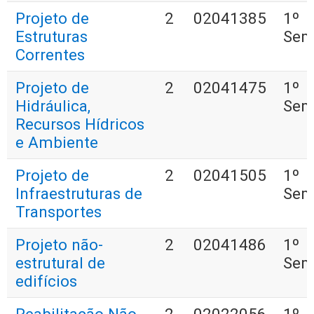
Projeto de
2
02041385
1º
Estruturas
Sem
Correntes
Projeto de
2
02041475
1º
Hidráulica,
Sem
Recursos Hídricos
e Ambiente
Projeto de
2
02041505
1º
Infraestruturas de
Sem
Transportes
Projeto não-
2
02041486
1º
estrutural de
Sem
edifícios