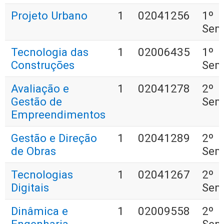
Projeto Urbano
1
02041256
1º
Sem
Tecnologia das
1
02006435
1º
Construções
Sem
Avaliação e
1
02041278
2º
Gestão de
Sem
Empreendimentos
Gestão e Direção
1
02041289
2º
de Obras
Sem
Tecnologias
1
02041267
2º
Digitais
Sem
Dinâmica e
1
02009558
2º