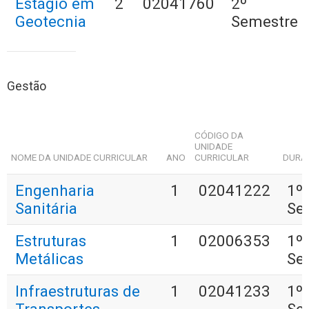
Estágio em
2
02041760
2º
Geotecnia
Semestre
Gestão
CÓDIGO DA
UNIDADE
NOME DA UNIDADE CURRICULAR
ANO
CURRICULAR
DURA
Engenharia
1
02041222
1º
Sanitária
Se
Estruturas
1
02006353
1º
Metálicas
Se
Infraestruturas de
1
02041233
1º