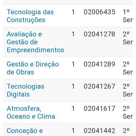
Tecnologia das
1
02006435
1º
Construções
Sem
Avaliação e
1
02041278
2º
Gestão de
Sem
Empreendimentos
Gestão e Direção
1
02041289
2º
de Obras
Sem
Tecnologias
1
02041267
2º
Digitais
Sem
Atmosfera,
1
02041617
2º
Oceano e Clima
Sem
Conceção e
1
02041442
2º