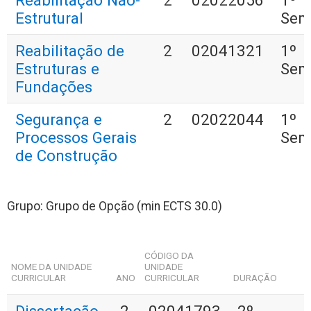
Reabilitação Não-
2
02022056
1º
Estrutural
Sem
Reabilitação de
2
02041321
1º
Estruturas e
Sem
Fundações
Segurança e
2
02022044
1º
Processos Gerais
Sem
de Construção
Grupo: Grupo de Opção (min ECTS 30.0)
CÓDIGO DA
NOME DA UNIDADE
UNIDADE
CURRICULAR
ANO
CURRICULAR
DURAÇÃO