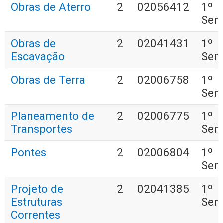
Obras de Aterro
2
02056412
1º
Sem
Obras de
2
02041431
1º
Escavação
Sem
Obras de Terra
2
02006758
1º
Sem
Planeamento de
2
02006775
1º
Transportes
Sem
Pontes
2
02006804
1º
Sem
Projeto de
2
02041385
1º
Estruturas
Sem
Correntes