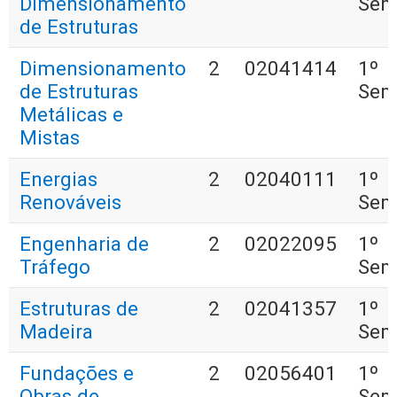
Dimensionamento
Sem
de Estruturas
Dimensionamento
2
02041414
1º
de Estruturas
Sem
Metálicas e
Mistas
Energias
2
02040111
1º
Renováveis
Sem
Engenharia de
2
02022095
1º
Tráfego
Sem
Estruturas de
2
02041357
1º
Madeira
Sem
Fundações e
2
02056401
1º
Obras de
Sem