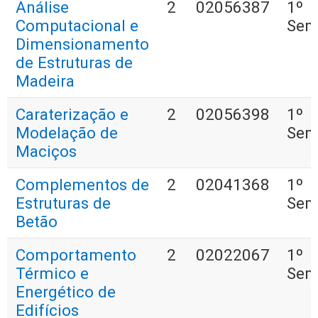
Análise
2
02056387
1º
Computacional e
Sem
Dimensionamento
de Estruturas de
Madeira
Caraterização e
2
02056398
1º
Modelação de
Sem
Maciços
Complementos de
2
02041368
1º
Estruturas de
Sem
Betão
Comportamento
2
02022067
1º
Térmico e
Sem
Energético de
Edifícios