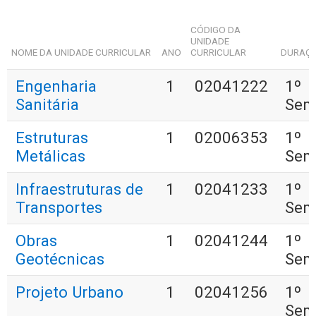
CÓDIGO DA
UNIDADE
NOME DA UNIDADE CURRICULAR
ANO
CURRICULAR
DURAÇ
Engenharia
1
02041222
1º
Sanitária
Sem
Estruturas
1
02006353
1º
Metálicas
Sem
Infraestruturas de
1
02041233
1º
Transportes
Sem
Obras
1
02041244
1º
Geotécnicas
Sem
Projeto Urbano
1
02041256
1º
Sem