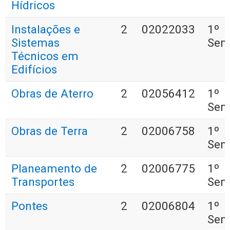
Hídricos
Instalações e
2
02022033
1º
Sistemas
Sem
Técnicos em
Edifícios
Obras de Aterro
2
02056412
1º
Sem
Obras de Terra
2
02006758
1º
Sem
Planeamento de
2
02006775
1º
Transportes
Sem
Pontes
2
02006804
1º
Sem