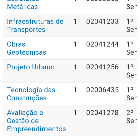
Metálicas
Sem
Infraestruturas de
1
02041233
1º
Transportes
Sem
Obras
1
02041244
1º
Geotécnicas
Sem
Projeto Urbano
1
02041256
1º
Sem
Tecnologia das
1
02006435
1º
Construções
Sem
Avaliação e
1
02041278
2º
Gestão de
Sem
Empreendimentos