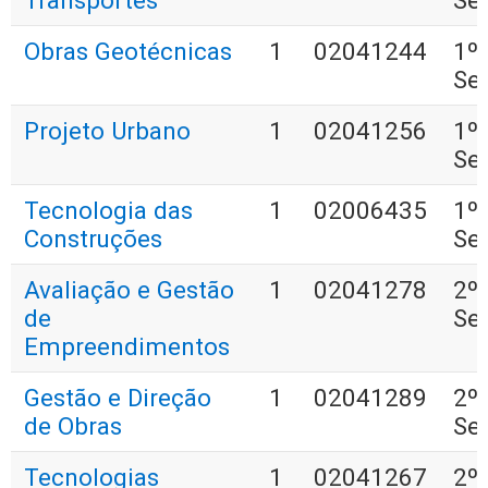
Transportes
Se
Obras Geotécnicas
1
02041244
1º
Se
Projeto Urbano
1
02041256
1º
Se
Tecnologia das
1
02006435
1º
Construções
Se
Avaliação e Gestão
1
02041278
2º
de
Se
Empreendimentos
Gestão e Direção
1
02041289
2º
de Obras
Se
Tecnologias
1
02041267
2º