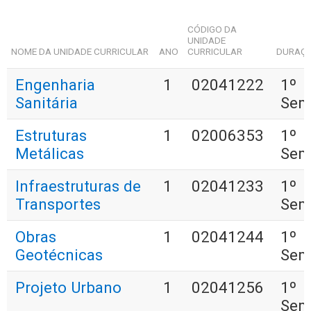
CÓDIGO DA
UNIDADE
NOME DA UNIDADE CURRICULAR
ANO
CURRICULAR
DURAÇ
Engenharia
1
02041222
1º
Sanitária
Sem
Estruturas
1
02006353
1º
Metálicas
Sem
Infraestruturas de
1
02041233
1º
Transportes
Sem
Obras
1
02041244
1º
Geotécnicas
Sem
Projeto Urbano
1
02041256
1º
Sem