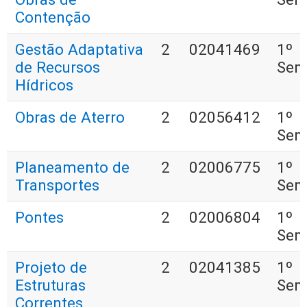
Contenção
Gestão Adaptativa
2
02041469
1º
de Recursos
Sem
Hídricos
Obras de Aterro
2
02056412
1º
Sem
Planeamento de
2
02006775
1º
Transportes
Sem
Pontes
2
02006804
1º
Sem
Projeto de
2
02041385
1º
Estruturas
Sem
Correntes