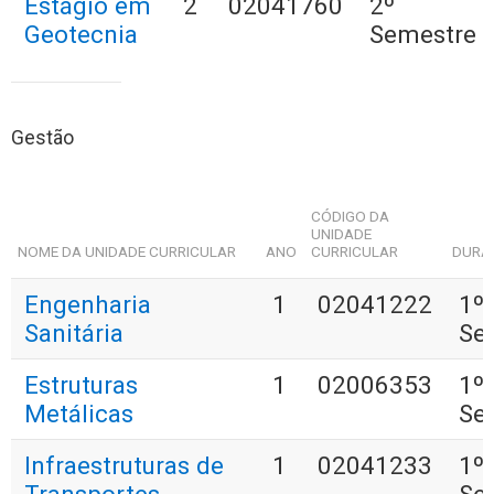
Estágio em
2
02041760
2º
Geotecnia
Semestre
Gestão
CÓDIGO DA
UNIDADE
NOME DA UNIDADE CURRICULAR
ANO
CURRICULAR
DURA
Engenharia
1
02041222
1º
Sanitária
Se
Estruturas
1
02006353
1º
Metálicas
Se
Infraestruturas de
1
02041233
1º