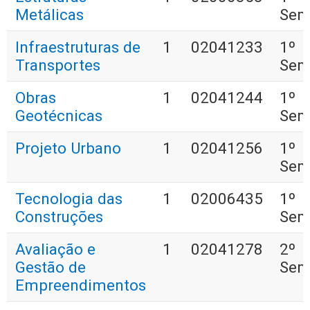
Metálicas
Sem
Infraestruturas de
1
02041233
1º
Transportes
Sem
Obras
1
02041244
1º
Geotécnicas
Sem
Projeto Urbano
1
02041256
1º
Sem
Tecnologia das
1
02006435
1º
Construções
Sem
Avaliação e
1
02041278
2º
Gestão de
Sem
Empreendimentos