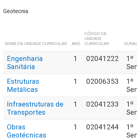
Geotecnia
CÓDIGO DA
UNIDADE
NOME DA UNIDADE CURRICULAR
ANO
CURRICULAR
DURAÇ
Engenharia
1
02041222
1º
Sanitária
Sem
Estruturas
1
02006353
1º
Metálicas
Sem
Infraestruturas de
1
02041233
1º
Transportes
Sem
Obras
1
02041244
1º
Geotécnicas
Sem