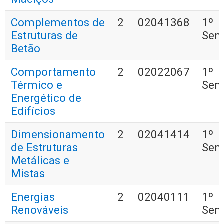
Complementos de
2
02041368
1º
Estruturas de
Sem
Betão
Comportamento
2
02022067
1º
Térmico e
Sem
Energético de
Edifícios
Dimensionamento
2
02041414
1º
de Estruturas
Sem
Metálicas e
Mistas
Energias
2
02040111
1º
Renováveis
Sem