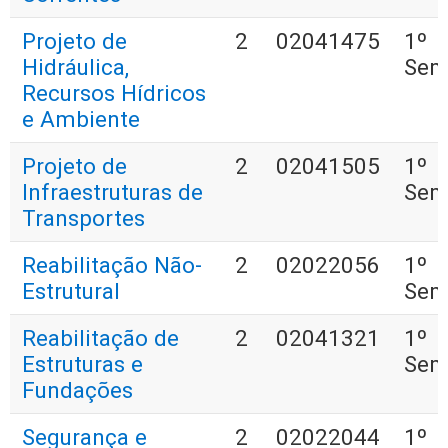
Projeto de
2
02041475
1º
Hidráulica,
Sem
Recursos Hídricos
e Ambiente
Projeto de
2
02041505
1º
Infraestruturas de
Sem
Transportes
Reabilitação Não-
2
02022056
1º
Estrutural
Sem
Reabilitação de
2
02041321
1º
Estruturas e
Sem
Fundações
Segurança e
2
02022044
1º