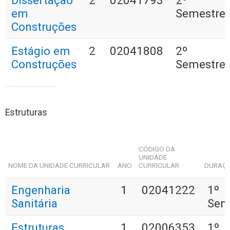
Dissertação
2
02041793
2º
em
Semestre
Construções
Estágio em
2
02041808
2º
Construções
Semestre
Estruturas
CÓDIGO DA
UNIDADE
NOME DA UNIDADE CURRICULAR
ANO
CURRICULAR
DURAÇ
Engenharia
1
02041222
1º
Sanitária
Sem
Estruturas
1
02006353
1º