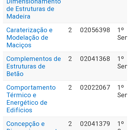
Dimensionamento
de Estruturas de
Madeira
Caraterização e
2
02056398
1º
Modelação de
Sem
Maciços
Complementos de
2
02041368
1º
Estruturas de
Sem
Betão
Comportamento
2
02022067
1º
Térmico e
Sem
Energético de
Edifícios
Concepção e
2
02041379
1º