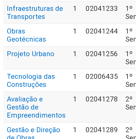
Infraestruturas de
1
02041233
1º
Transportes
Sem
Obras
1
02041244
1º
Geotécnicas
Sem
Projeto Urbano
1
02041256
1º
Sem
Tecnologia das
1
02006435
1º
Construções
Sem
Avaliação e
1
02041278
2º
Gestão de
Sem
Empreendimentos
Gestão e Direção
1
02041289
2º
de Obras
Sem