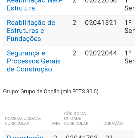
Reabilitação Não-
2
02022056
1º
Estrutural
Sem
Reabilitação de
2
02041321
1º
Estruturas e
Sem
Fundações
Segurança e
2
02022044
1º
Processos Gerais
Sem
de Construção
Grupo: Grupo de Opção (min ECTS 30.0)
CÓDIGO DA
NOME DA UNIDADE
UNIDADE
CURRICULAR
ANO
CURRICULAR
DURAÇÃO