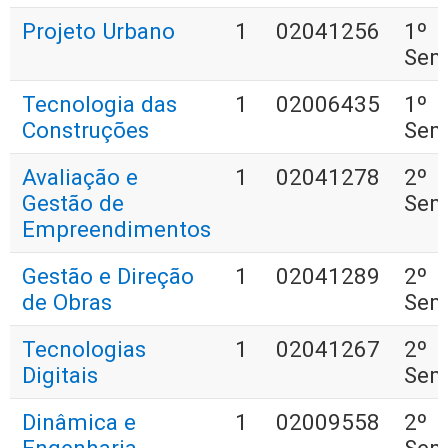
Projeto Urbano
1
02041256
1º
Sem
Tecnologia das
1
02006435
1º
Construções
Sem
Avaliação e
1
02041278
2º
Gestão de
Sem
Empreendimentos
Gestão e Direção
1
02041289
2º
de Obras
Sem
Tecnologias
1
02041267
2º
Digitais
Sem
Dinâmica e
1
02009558
2º