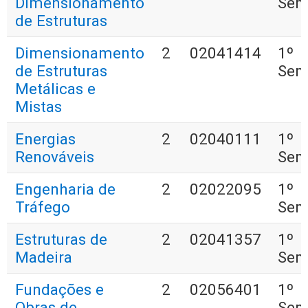
Dimensionamento
Sem
de Estruturas
Dimensionamento
2
02041414
1º
de Estruturas
Sem
Metálicas e
Mistas
Energias
2
02040111
1º
Renováveis
Sem
Engenharia de
2
02022095
1º
Tráfego
Sem
Estruturas de
2
02041357
1º
Madeira
Sem
Fundações e
2
02056401
1º
Obras de
Sem