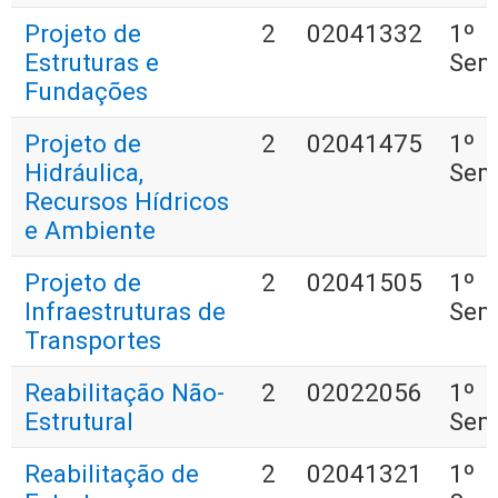
Projeto de
2
02041332
1º
Estruturas e
Sem
Fundações
Projeto de
2
02041475
1º
Hidráulica,
Sem
Recursos Hídricos
e Ambiente
Projeto de
2
02041505
1º
Infraestruturas de
Sem
Transportes
Reabilitação Não-
2
02022056
1º
Estrutural
Sem
Reabilitação de
2
02041321
1º