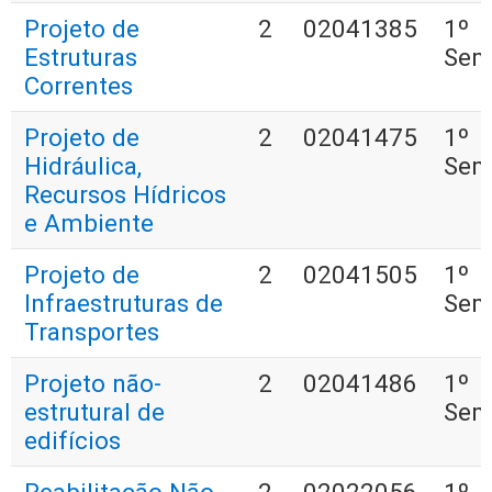
Projeto de
2
02041385
1º
Estruturas
Sem
Correntes
Projeto de
2
02041475
1º
Hidráulica,
Sem
Recursos Hídricos
e Ambiente
Projeto de
2
02041505
1º
Infraestruturas de
Sem
Transportes
Projeto não-
2
02041486
1º
estrutural de
Sem
edifícios