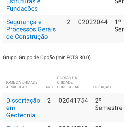
Estruturas e
Sem
Fundações
Segurança e
2
02022044
1º
Processos Gerais
Sem
de Construção
Grupo: Grupo de Opção (min ECTS 30.0)
CÓDIGO DA
NOME DA UNIDADE
UNIDADE
CURRICULAR
ANO
CURRICULAR
DURAÇÃO
Dissertação
2
02041754
2º
em
Semestre
Geotecnia