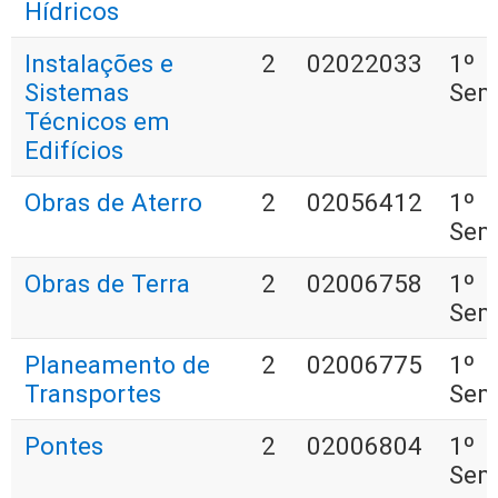
Hídricos
Instalações e
2
02022033
1º
Sistemas
Sem
Técnicos em
Edifícios
Obras de Aterro
2
02056412
1º
Sem
Obras de Terra
2
02006758
1º
Sem
Planeamento de
2
02006775
1º
Transportes
Sem
Pontes
2
02006804
1º
Sem