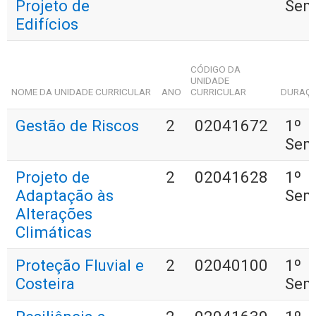
Projeto de
Sem
Edifícios
CÓDIGO DA
UNIDADE
NOME DA UNIDADE CURRICULAR
ANO
CURRICULAR
DURAÇ
Gestão de Riscos
2
02041672
1º
Sem
Projeto de
2
02041628
1º
Adaptação às
Sem
Alterações
Climáticas
Proteção Fluvial e
2
02040100
1º
Costeira
Sem