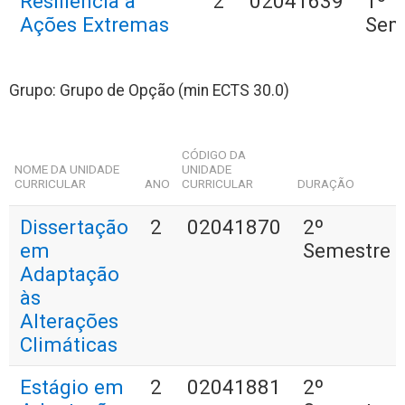
Resiliência a
2
02041639
1º
Ações Extremas
Sem
Grupo: Grupo de Opção (min ECTS 30.0)
CÓDIGO DA
NOME DA UNIDADE
UNIDADE
CURRICULAR
ANO
CURRICULAR
DURAÇÃO
Dissertação
2
02041870
2º
em
Semestre
Adaptação
às
Alterações
Climáticas
Estágio em
2
02041881
2º