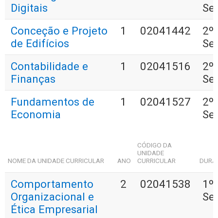
Digitais
Se
Conceção e Projeto
1
02041442
2º
de Edifícios
Se
Contabilidade e
1
02041516
2º
Finanças
Se
Fundamentos de
1
02041527
2º
Economia
Se
CÓDIGO DA
UNIDADE
NOME DA UNIDADE CURRICULAR
ANO
CURRICULAR
DURA
Comportamento
2
02041538
1º
Organizacional e
Se
Ética Empresarial