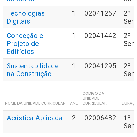
Tecnologias
1
02041267
2º
Digitais
Sem
Conceção e
1
02041442
2º
Projeto de
Sem
Edifícios
Sustentabilidade
1
02041295
2º
na Construção
Sem
CÓDIGO DA
UNIDADE
NOME DA UNIDADE CURRICULAR
ANO
CURRICULAR
DURAÇ
Acústica Aplicada
2
02006482
1º
Sem