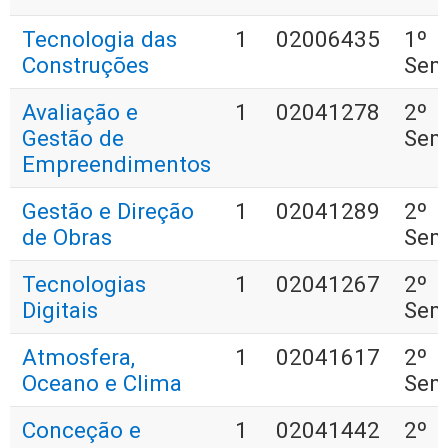
Tecnologia das
1
02006435
1º
Construções
Sem
Avaliação e
1
02041278
2º
Gestão de
Sem
Empreendimentos
Gestão e Direção
1
02041289
2º
de Obras
Sem
Tecnologias
1
02041267
2º
Digitais
Sem
Atmosfera,
1
02041617
2º
Oceano e Clima
Sem
Conceção e
1
02041442
2º