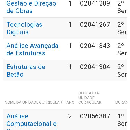
Gestão e Direção
1
02041289
2º
de Obras
Sem
Tecnologias
1
02041267
2º
Digitais
Sem
Análise Avançada
1
02041343
2º
de Estruturas
Sem
Estruturas de
1
02041304
2º
Betão
Sem
CÓDIGO DA
UNIDADE
NOME DA UNIDADE CURRICULAR
ANO
CURRICULAR
DURAÇ
Análise
2
02056387
1º
Computacional e
Sem