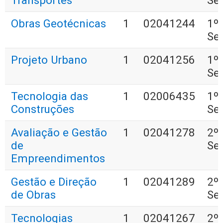
Transportes
Se
Obras Geotécnicas
1
02041244
1º
Se
Projeto Urbano
1
02041256
1º
Se
Tecnologia das
1
02006435
1º
Construções
Se
Avaliação e Gestão
1
02041278
2º
de
Se
Empreendimentos
Gestão e Direção
1
02041289
2º
de Obras
Se
Tecnologias
1
02041267
2º