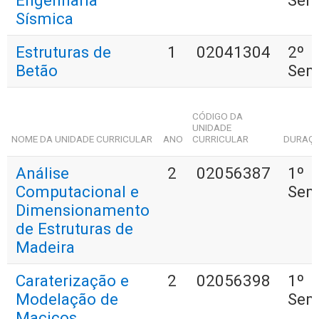
Engenharia
Sem
Sísmica
Estruturas de
1
02041304
2º
Betão
Sem
CÓDIGO DA
UNIDADE
NOME DA UNIDADE CURRICULAR
ANO
CURRICULAR
DURAÇ
Análise
2
02056387
1º
Computacional e
Sem
Dimensionamento
de Estruturas de
Madeira
Caraterização e
2
02056398
1º
Modelação de
Sem
Maciços