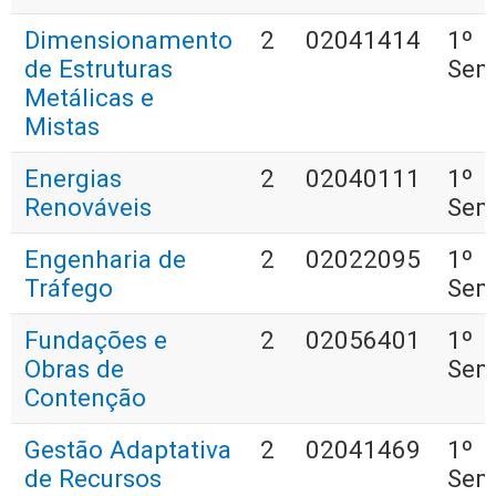
Dimensionamento
2
02041414
1º
de Estruturas
Sem
Metálicas e
Mistas
Energias
2
02040111
1º
Renováveis
Sem
Engenharia de
2
02022095
1º
Tráfego
Sem
Fundações e
2
02056401
1º
Obras de
Sem
Contenção
Gestão Adaptativa
2
02041469
1º
de Recursos
Sem