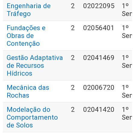
Engenharia de
2
02022095
1º
Tráfego
Sem
Fundações e
2
02056401
1º
Obras de
Sem
Contenção
Gestão Adaptativa
2
02041469
1º
de Recursos
Sem
Hídricos
Mecânica das
2
02006720
1º
Rochas
Sem
Modelação do
2
02041420
1º
Comportamento
Sem
de Solos