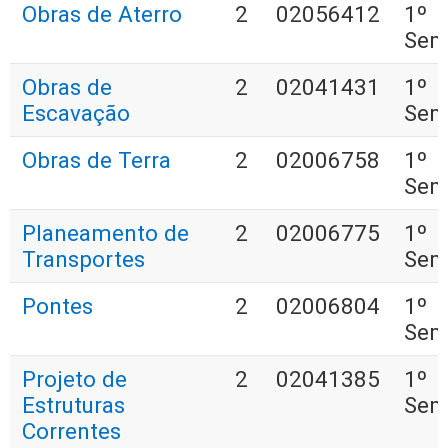
Obras de Aterro
2
02056412
1º
Sem
Obras de
2
02041431
1º
Escavação
Sem
Obras de Terra
2
02006758
1º
Sem
Planeamento de
2
02006775
1º
Transportes
Sem
Pontes
2
02006804
1º
Sem
Projeto de
2
02041385
1º
Estruturas
Sem
Correntes