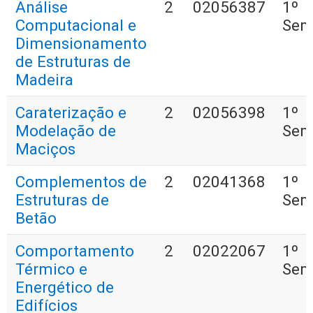
Análise
2
02056387
1º
Computacional e
Sem
Dimensionamento
de Estruturas de
Madeira
Caraterização e
2
02056398
1º
Modelação de
Sem
Maciços
Complementos de
2
02041368
1º
Estruturas de
Sem
Betão
Comportamento
2
02022067
1º
Térmico e
Sem
Energético de
Edifícios