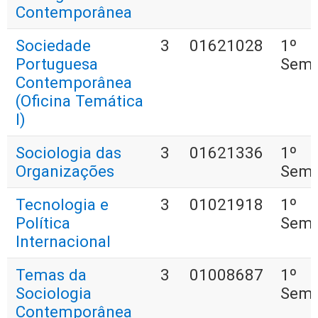
Contemporânea
Sociedade
3
01621028
1º
Portuguesa
Seme
Contemporânea
(Oficina Temática
I)
Sociologia das
3
01621336
1º
Organizações
Seme
Tecnologia e
3
01021918
1º
Política
Seme
Internacional
Temas da
3
01008687
1º
Sociologia
Seme
Contemporânea