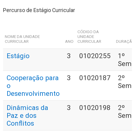
Percurso de Estágio Curricular
CÓDIGO DA
NOME DA UNIDADE
UNIDADE
CURRICULAR
ANO
CURRICULAR
DURAÇÃ
Estágio
3
01020255
1º
Seme
Cooperação para
3
01020187
2º
o
Seme
Desenvolvimento
Dinâmicas da
3
01020198
2º
Paz e dos
Seme
Conflitos