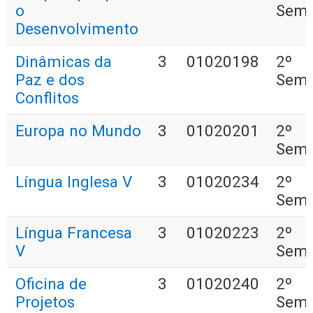
o
Seme
Desenvolvimento
Dinâmicas da
3
01020198
2º
Paz e dos
Seme
Conflitos
Europa no Mundo
3
01020201
2º
Seme
Língua Inglesa V
3
01020234
2º
Seme
Língua Francesa
3
01020223
2º
V
Seme
Oficina de
3
01020240
2º
Projetos
Seme