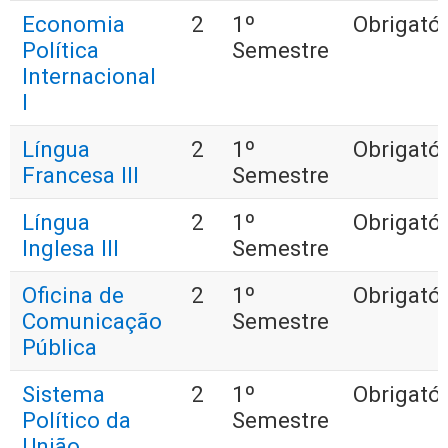
Economia
2
1º
Obrigatór
Política
Semestre
Internacional
I
Língua
2
1º
Obrigatór
Francesa III
Semestre
Língua
2
1º
Obrigatór
Inglesa III
Semestre
Oficina de
2
1º
Obrigatór
Comunicação
Semestre
Pública
Sistema
2
1º
Obrigatór
Político da
Semestre
União