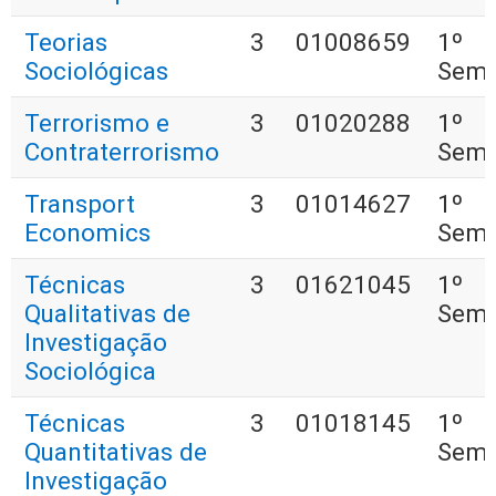
Teorias
3
01008659
1º
Sociológicas
Seme
Terrorismo e
3
01020288
1º
Contraterrorismo
Seme
Transport
3
01014627
1º
Economics
Seme
Técnicas
3
01621045
1º
Qualitativas de
Seme
Investigação
Sociológica
Técnicas
3
01018145
1º
Quantitativas de
Seme
Investigação