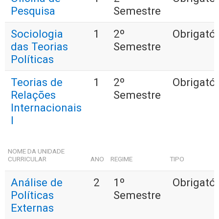
Pesquisa
Semestre
Sociologia
1
2º
Obrigatór
das Teorias
Semestre
Políticas
Teorias de
1
2º
Obrigatór
Relações
Semestre
Internacionais
I
NOME DA UNIDADE
CURRICULAR
ANO
REGIME
TIPO
Análise de
2
1º
Obrigatór
Políticas
Semestre
Externas