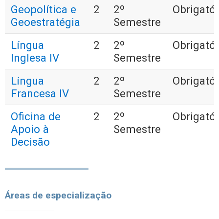
Geopolítica e
2
2º
Obrigatór
Geoestratégia
Semestre
Língua
2
2º
Obrigatór
Inglesa IV
Semestre
Língua
2
2º
Obrigatór
Francesa IV
Semestre
Oficina de
2
2º
Obrigatór
Apoio à
Semestre
Decisão
Áreas de especialização