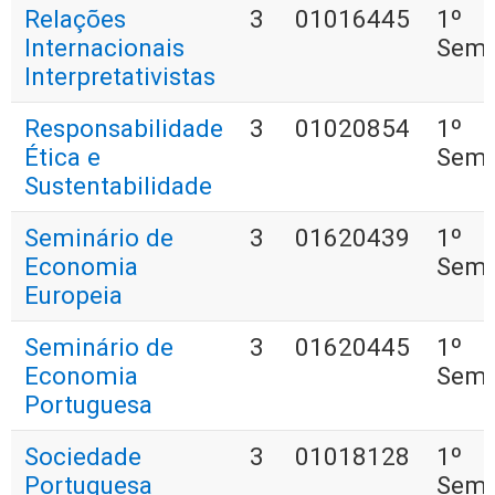
Relações
3
01016445
1º
Internacionais
Seme
Interpretativistas
Responsabilidade
3
01020854
1º
Ética e
Seme
Sustentabilidade
Seminário de
3
01620439
1º
Economia
Seme
Europeia
Seminário de
3
01620445
1º
Economia
Seme
Portuguesa
Sociedade
3
01018128
1º
Portuguesa
Seme