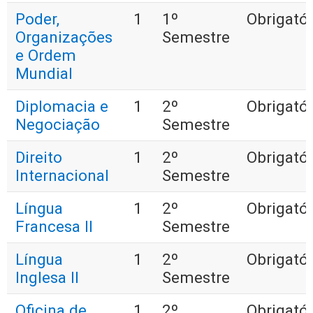
Poder,
1
1º
Obrigatór
Organizações
Semestre
e Ordem
Mundial
Diplomacia e
1
2º
Obrigatór
Negociação
Semestre
Direito
1
2º
Obrigatór
Internacional
Semestre
Língua
1
2º
Obrigatór
Francesa II
Semestre
Língua
1
2º
Obrigatór
Inglesa II
Semestre
Oficina de
1
2º
Obrigatór