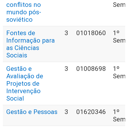
conflitos no
Seme
mundo pós-
soviético
Fontes de
3
01018060
1º
Informação para
Seme
as Ciências
Sociais
Gestão e
3
01008698
1º
Avaliação de
Seme
Projetos de
Intervenção
Social
Gestão e Pessoas
3
01620346
1º
Seme