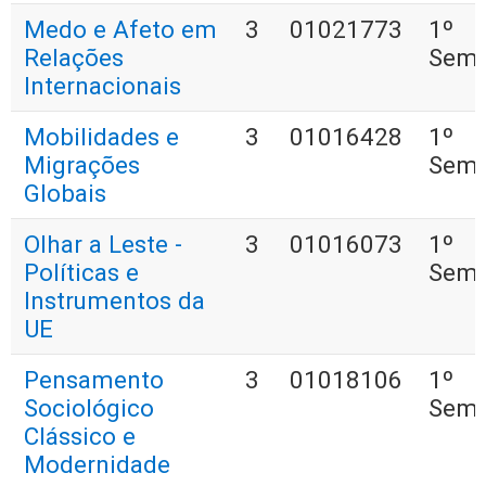
Medo e Afeto em
3
01021773
1º
Relações
Seme
Internacionais
Mobilidades e
3
01016428
1º
Migrações
Seme
Globais
Olhar a Leste -
3
01016073
1º
Políticas e
Seme
Instrumentos da
UE
Pensamento
3
01018106
1º
Sociológico
Seme
Clássico e
Modernidade