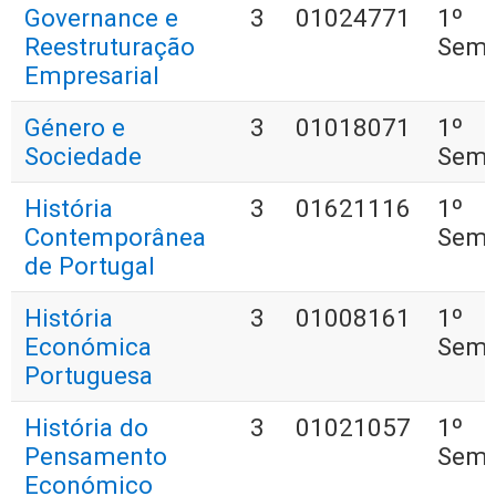
Governance e
3
01024771
1º
Reestruturação
Seme
Empresarial
Género e
3
01018071
1º
Sociedade
Seme
História
3
01621116
1º
Contemporânea
Seme
de Portugal
História
3
01008161
1º
Económica
Seme
Portuguesa
História do
3
01021057
1º
Pensamento
Seme
Económico