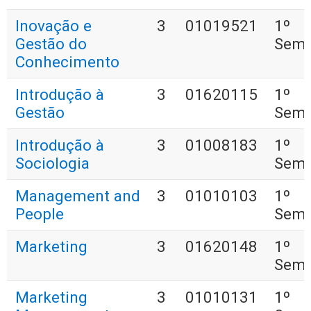
Inovação e
3
01019521
1º
Gestão do
Seme
Conhecimento
Introdução à
3
01620115
1º
Gestão
Seme
Introdução à
3
01008183
1º
Sociologia
Seme
Management and
3
01010103
1º
People
Seme
Marketing
3
01620148
1º
Seme
Marketing
3
01010131
1º