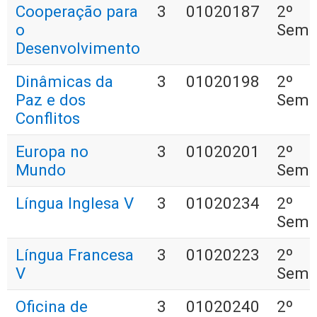
Cooperação para
3
01020187
2º
o
Seme
Desenvolvimento
Dinâmicas da
3
01020198
2º
Paz e dos
Seme
Conflitos
Europa no
3
01020201
2º
Mundo
Seme
Língua Inglesa V
3
01020234
2º
Seme
Língua Francesa
3
01020223
2º
V
Seme
Oficina de
3
01020240
2º