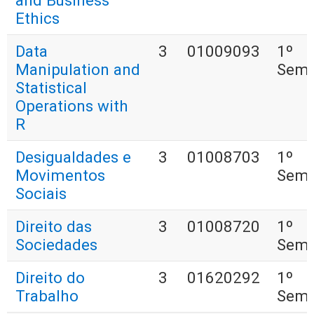
and Business
Ethics
Data
3
01009093
1º
Manipulation and
Seme
Statistical
Operations with
R
Desigualdades e
3
01008703
1º
Movimentos
Seme
Sociais
Direito das
3
01008720
1º
Sociedades
Seme
Direito do
3
01620292
1º
Trabalho
Seme