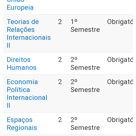
Europeia
Teorias de
2
1º
Obrigatór
Relações
Semestre
Internacionais
II
Direitos
2
2º
Obrigatór
Humanos
Semestre
Economia
2
2º
Obrigatór
Política
Semestre
Internacional
II
Espaços
2
2º
Obrigatór
Regionais
Semestre