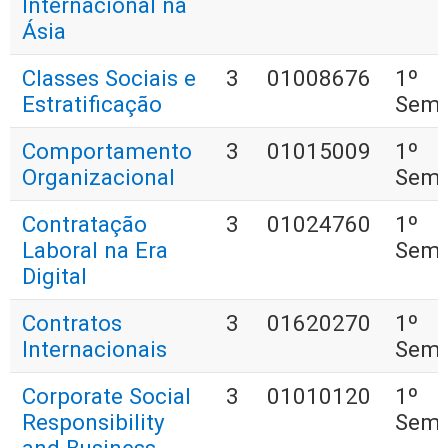
Internacional na
Ásia
Classes Sociais e
3
01008676
1º
Estratificação
Seme
Comportamento
3
01015009
1º
Organizacional
Seme
Contratação
3
01024760
1º
Laboral na Era
Seme
Digital
Contratos
3
01620270
1º
Internacionais
Seme
Corporate Social
3
01010120
1º
Responsibility
Seme