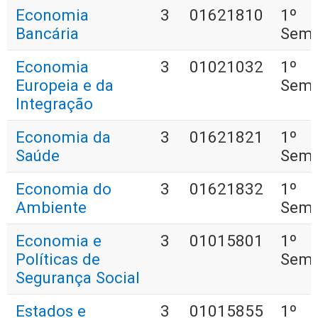
Economia
3
01621810
1º
Bancária
Seme
Economia
3
01021032
1º
Europeia e da
Seme
Integração
Economia da
3
01621821
1º
Saúde
Seme
Economia do
3
01621832
1º
Ambiente
Seme
Economia e
3
01015801
1º
Políticas de
Seme
Segurança Social
Estados e
3
01015855
1º