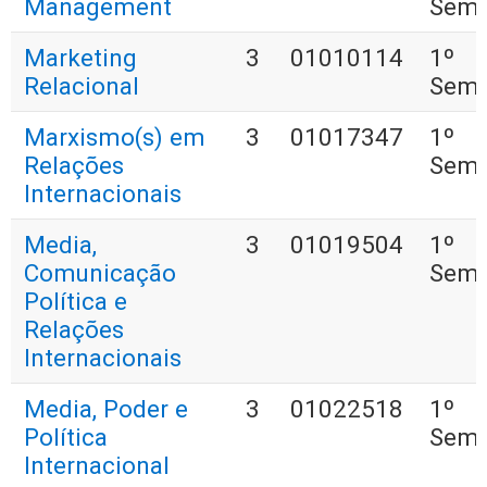
Management
Seme
Marketing
3
01010114
1º
Relacional
Seme
Marxismo(s) em
3
01017347
1º
Relações
Seme
Internacionais
Media,
3
01019504
1º
Comunicação
Seme
Política e
Relações
Internacionais
Media, Poder e
3
01022518
1º
Política
Seme
Internacional