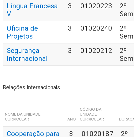
Língua Francesa
3
01020223
2º
V
Seme
Oficina de
3
01020240
2º
Projetos
Seme
Segurança
3
01020212
2º
Internacional
Seme
Relações Internacionais
CÓDIGO DA
NOME DA UNIDADE
UNIDADE
CURRICULAR
ANO
CURRICULAR
DURAÇÃ
Cooperação para
3
01020187
2º