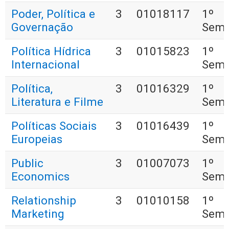
Poder, Política e
3
01018117
1º
Governação
Seme
Política Hídrica
3
01015823
1º
Internacional
Seme
Política,
3
01016329
1º
Literatura e Filme
Seme
Políticas Sociais
3
01016439
1º
Europeias
Seme
Public
3
01007073
1º
Economics
Seme
Relationship
3
01010158
1º
Marketing
Seme