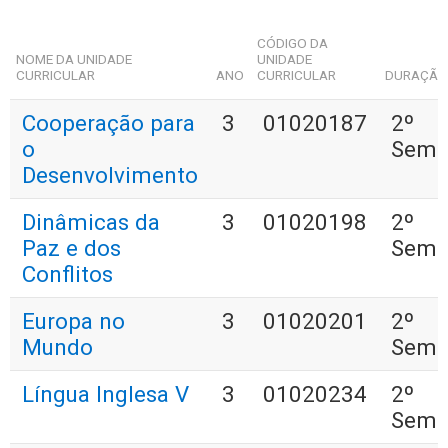
CÓDIGO DA
NOME DA UNIDADE
UNIDADE
CURRICULAR
ANO
CURRICULAR
DURAÇÃ
Cooperação para
3
01020187
2º
o
Seme
Desenvolvimento
Dinâmicas da
3
01020198
2º
Paz e dos
Seme
Conflitos
Europa no
3
01020201
2º
Mundo
Seme
Língua Inglesa V
3
01020234
2º
Seme