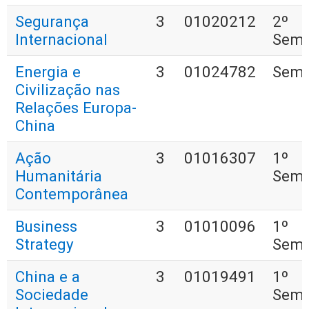
Segurança
3
01020212
2º
Internacional
Seme
Energia e
3
01024782
Seme
Civilização nas
Relações Europa-
China
Ação
3
01016307
1º
Humanitária
Seme
Contemporânea
Business
3
01010096
1º
Strategy
Seme
China e a
3
01019491
1º
Sociedade
Seme