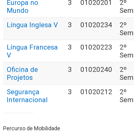
Europa no
3
01020201
2º
Mundo
Seme
Língua Inglesa V
3
01020234
2º
Seme
Língua Francesa
3
01020223
2º
V
Seme
Oficina de
3
01020240
2º
Projetos
Seme
Segurança
3
01020212
2º
Internacional
Seme
Percurso de Mobilidade