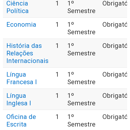
Ciência
1
1º
Obrigatór
Política
Semestre
Economia
1
1º
Obrigatór
Semestre
História das
1
1º
Obrigatór
Relações
Semestre
Internacionais
Língua
1
1º
Obrigatór
Francesa I
Semestre
Língua
1
1º
Obrigatór
Inglesa I
Semestre
Oficina de
1
1º
Obrigatór
Escrita
Semestre