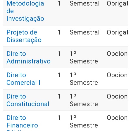
Metodologia
1
Semestral
Obrigató
de
Investigação
Projeto de
1
Semestral
Obrigató
Dissertação
Direito
1
1º
Opciona
Administrativo
Semestre
Direito
1
1º
Opciona
Comercial I
Semestre
Direito
1
1º
Opciona
Constitucional
Semestre
Direito
1
1º
Opciona
Financeiro
Semestre