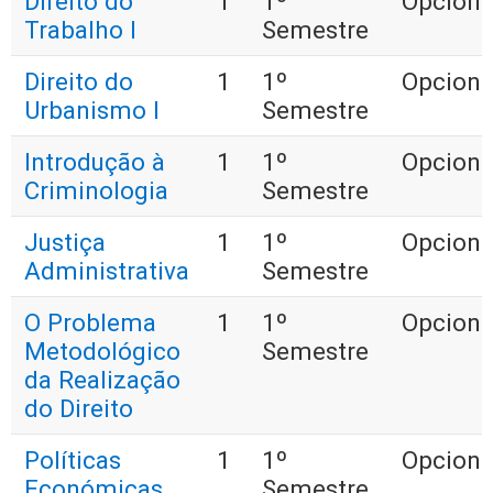
Direito do
1
1º
Opciona
Trabalho I
Semestre
Direito do
1
1º
Opciona
Urbanismo I
Semestre
Introdução à
1
1º
Opciona
Criminologia
Semestre
Justiça
1
1º
Opciona
Administrativa
Semestre
O Problema
1
1º
Opciona
Metodológico
Semestre
da Realização
do Direito
Políticas
1
1º
Opciona
Económicas
Semestre