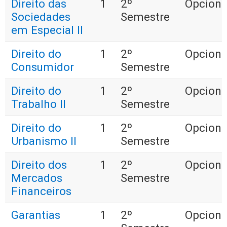
Direito das
1
2º
Opciona
Sociedades
Semestre
em Especial II
Direito do
1
2º
Opciona
Consumidor
Semestre
Direito do
1
2º
Opciona
Trabalho II
Semestre
Direito do
1
2º
Opciona
Urbanismo II
Semestre
Direito dos
1
2º
Opciona
Mercados
Semestre
Financeiros
Garantias
1
2º
Opciona