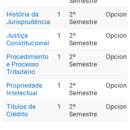
Semestre
História da
1
2º
Opciona
Jurisprudência
Semestre
Justiça
1
2º
Opciona
Constitucional
Semestre
Procedimento
1
2º
Opciona
e Processo
Semestre
Tributário
Propriedade
1
2º
Opciona
Intelectual
Semestre
Títulos de
1
2º
Opciona
Crédito
Semestre