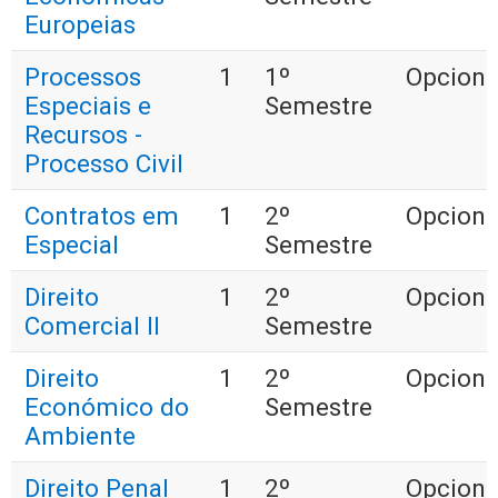
Europeias
Processos
1
1º
Opciona
Especiais e
Semestre
Recursos -
Processo Civil
Contratos em
1
2º
Opciona
Especial
Semestre
Direito
1
2º
Opciona
Comercial II
Semestre
Direito
1
2º
Opciona
Económico do
Semestre
Ambiente
Direito Penal
1
2º
Opciona