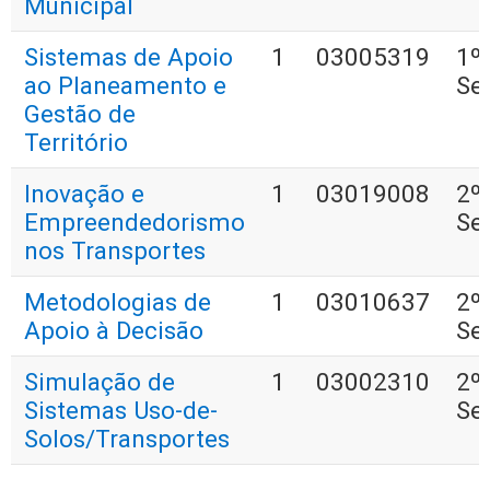
Municipal
Sistemas de Apoio
1
03005319
1º
ao Planeamento e
Se
Gestão de
Território
Inovação e
1
03019008
2º
Empreendedorismo
Se
nos Transportes
Metodologias de
1
03010637
2º
Apoio à Decisão
Se
Simulação de
1
03002310
2º
Sistemas Uso-de-
Se
Solos/Transportes