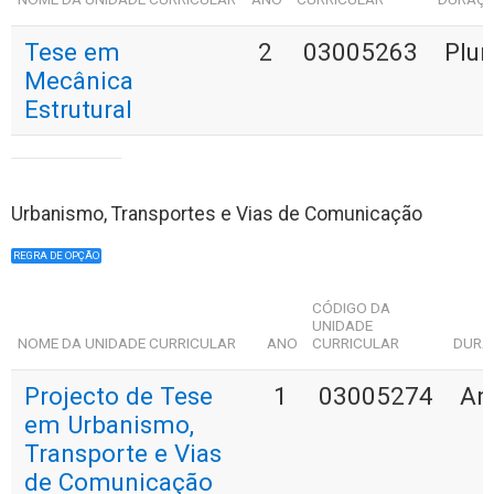
Tese em
2
03005263
Plur
Mecânica
Estrutural
Urbanismo, Transportes e Vias de Comunicação
REGRA DE OPÇÃO
CÓDIGO DA
UNIDADE
NOME DA UNIDADE CURRICULAR
ANO
CURRICULAR
DURA
Projecto de Tese
1
03005274
An
em Urbanismo,
Transporte e Vias
de Comunicação