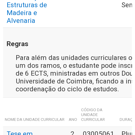
Estruturas de
Sem
Madeira e
Alvenaria
Regras
Para além das unidades curriculares op
um dos ramos, o estudante pode inscre
de 6 ECTS, ministradas em outros Dou
Universidade de Coimbra, ficando a ins
coordenação do ciclo de estudos.
CÓDIGO DA
UNIDADE
NOME DA UNIDADE CURRICULAR
ANO
CURRICULAR
DURAÇ
Tese em
2
03005061
Plur