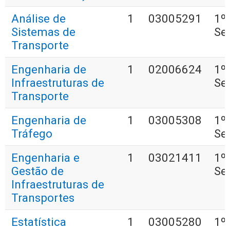
Análise de
1
03005291
1º
Sistemas de
Se
Transporte
Engenharia de
1
02006624
1º
Infraestruturas de
Se
Transporte
Engenharia de
1
03005308
1º
Tráfego
Se
Engenharia e
1
03021411
1º
Gestão de
Se
Infraestruturas de
Transportes
Estatística
1
03005280
1º