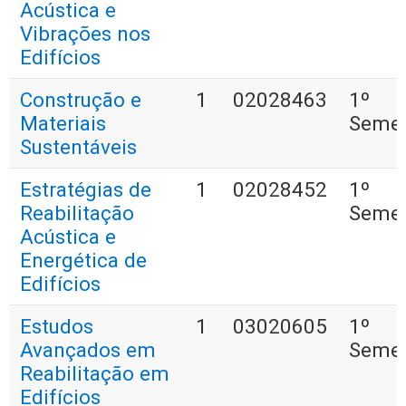
Acústica e
Vibrações nos
Edifícios
Construção e
1
02028463
1º
Materiais
Semes
Sustentáveis
Estratégias de
1
02028452
1º
Reabilitação
Semes
Acústica e
Energética de
Edifícios
Estudos
1
03020605
1º
Avançados em
Semes
Reabilitação em
Edifícios