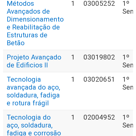
Métodos
1
03005252
1º
Avançados de
Sem
Dimensionamento
e Reabilitação de
Estruturas de
Betão
Projeto Avançado
1
03019802
1º
de Edificios II
Sem
Tecnologia
1
03020651
1º
avançada do aço,
Sem
soldadura, fadiga
e rotura frágil
Tecnologia do
1
02004952
1º
aço, soldadura,
Sem
fadiga e corrosão