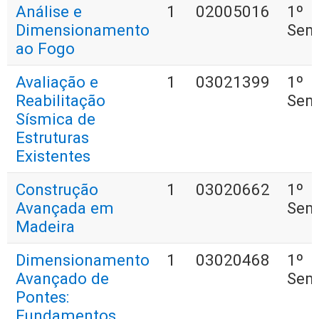
Análise e
1
02005016
1º
Dimensionamento
Sem
ao Fogo
Avaliação e
1
03021399
1º
Reabilitação
Sem
Sísmica de
Estruturas
Existentes
Construção
1
03020662
1º
Avançada em
Sem
Madeira
Dimensionamento
1
03020468
1º
Avançado de
Sem
Pontes:
Fundamentos