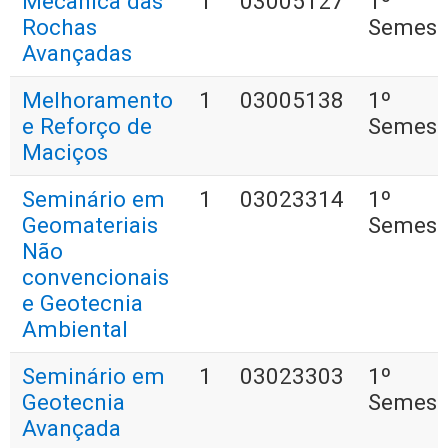
Mecânica das
1
03005127
1º
Rochas
Semest
Avançadas
Melhoramento
1
03005138
1º
e Reforço de
Semest
Maciços
Seminário em
1
03023314
1º
Geomateriais
Semest
Não
convencionais
e Geotecnia
Ambiental
Seminário em
1
03023303
1º
Geotecnia
Semest
Avançada