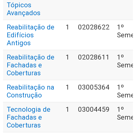
Tópicos
Avançados
Reabilitação de
1
02028622
1º
Edifícios
Semes
Antigos
Reabilitação de
1
02028611
1º
Fachadas e
Semes
Coberturas
Reabilitação na
1
03005364
1º
Construção
Semes
Tecnologia de
1
03004459
1º
Fachadas e
Semes
Coberturas