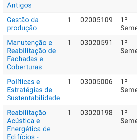
Antigos
Gestão da
1
02005109
1º
produção
Semes
Manutenção e
1
03020591
1º
Reabilitação de
Semes
Fachadas e
Coberturas
Políticas e
1
03005006
1º
Estratégias de
Semes
Sustentabilidade
Reabilitação
1
03020198
1º
Acústica e
Semes
Energética de
Edifícios -