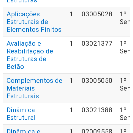
Estruturas
Aplicações
1
03005028
1º
Estruturais de
Sem
Elementos Finitos
Avaliação e
1
03021377
1º
Reabilitação de
Sem
Estruturas de
Betão
Complementos de
1
03005050
1º
Materiais
Sem
Estruturais
Dinâmica
1
03021388
1º
Estrutural
Sem
Dinâmica e
1
02009558
1º