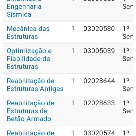
Engenharia
Sem
Sísmica
Mecânica das
1
03020580
1º
Estruturas
Sem
Optimização e
1
03005039
1º
Fiabilidade de
Sem
Estruturas
Reabilitação de
1
02028644
1º
Estruturas Antigas
Sem
Reabilitação de
1
02028633
1º
Estruturas de
Sem
Betão Armado
Reabilitação de
1
03020574
1º