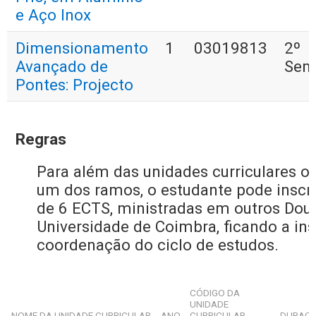
e Aço Inox
Dimensionamento
1
03019813
2º
Avançado de
Sem
Pontes: Projecto
Regras
Para além das unidades curriculares op
um dos ramos, o estudante pode inscre
de 6 ECTS, ministradas em outros Dou
Universidade de Coimbra, ficando a ins
coordenação do ciclo de estudos.
CÓDIGO DA
UNIDADE
NOME DA UNIDADE CURRICULAR
ANO
CURRICULAR
DURAÇ