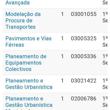
Avançada
Se
Modelação da
1
03001055
1º
Procura de
Se
Transportes
Pavimentos e Vias
1
03005325
1º
Férreas
Se
Planeamento de
1
03005336
1º
Equipamentos
Se
Colectivos
Planeamento e
1
03021422
1º
Gestão Urbanística
Se
Planeamento e
1
02006786
1º
Gestão Urbanística
Se