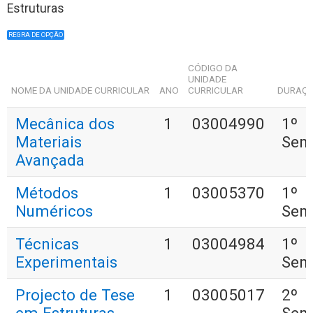
Estruturas
REGRA DE OPÇÃO
CÓDIGO DA
UNIDADE
NOME DA UNIDADE CURRICULAR
ANO
CURRICULAR
DURAÇ
Mecânica dos
1
03004990
1º
Materiais
Sem
Avançada
Métodos
1
03005370
1º
Numéricos
Sem
Técnicas
1
03004984
1º
Experimentais
Sem
Projecto de Tese
1
03005017
2º