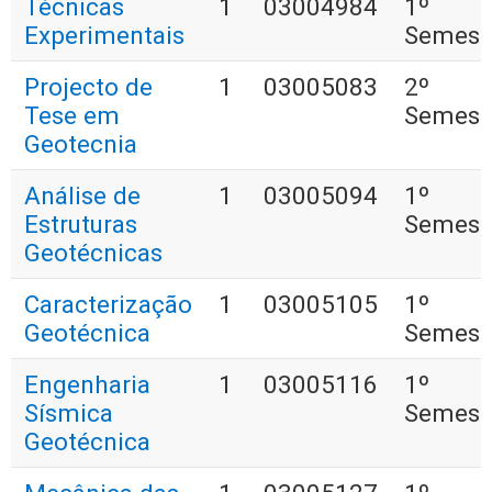
Técnicas
1
03004984
1º
Experimentais
Semest
Projecto de
1
03005083
2º
Tese em
Semest
Geotecnia
Análise de
1
03005094
1º
Estruturas
Semest
Geotécnicas
Caracterização
1
03005105
1º
Geotécnica
Semest
Engenharia
1
03005116
1º
Sísmica
Semest
Geotécnica