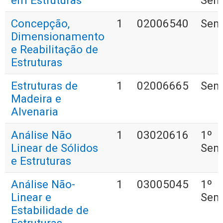
em Estruturas
Sem
Concepção,
1
02006540
Sem
Dimensionamento
e Reabilitação de
Estruturas
Estruturas de
1
02006665
Sem
Madeira e
Alvenaria
Análise Não
1
03020616
1º
Linear de Sólidos
Sem
e Estruturas
Análise Não-
1
03005045
1º
Linear e
Sem
Estabilidade de