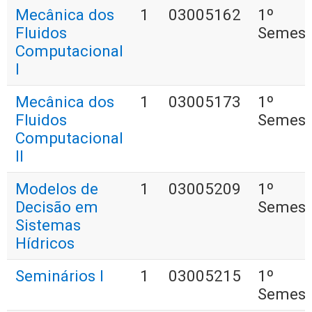
Mecânica dos
1
03005162
1º
Fluidos
Semest
Computacional
I
Mecânica dos
1
03005173
1º
Fluidos
Semest
Computacional
II
Modelos de
1
03005209
1º
Decisão em
Semest
Sistemas
Hídricos
Seminários I
1
03005215
1º
Semest