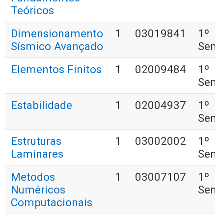
Teóricos
Dimensionamento
1
03019841
1º
Sísmico Avançado
Sem
Elementos Finitos
1
02009484
1º
Sem
Estabilidade
1
02004937
1º
Sem
Estruturas
1
03002002
1º
Laminares
Sem
Metodos
1
03007107
1º
Numéricos
Sem
Computacionais