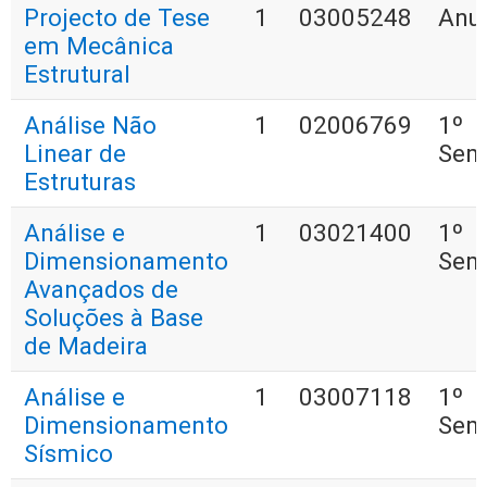
Projecto de Tese
1
03005248
Anu
em Mecânica
Estrutural
Análise Não
1
02006769
1º
Linear de
Sem
Estruturas
Análise e
1
03021400
1º
Dimensionamento
Sem
Avançados de
Soluções à Base
de Madeira
Análise e
1
03007118
1º
Dimensionamento
Sem
Sísmico