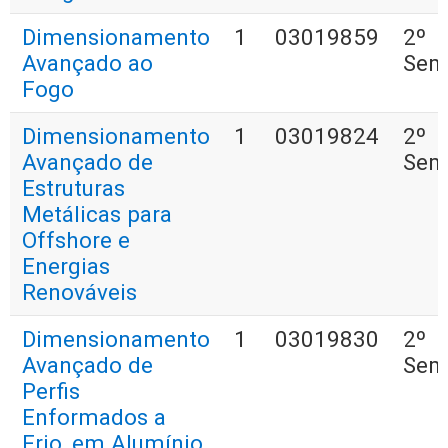
Dimensionamento
1
03019859
2º
Avançado ao
Sem
Fogo
Dimensionamento
1
03019824
2º
Avançado de
Sem
Estruturas
Metálicas para
Offshore e
Energias
Renováveis
Dimensionamento
1
03019830
2º
Avançado de
Sem
Perfis
Enformados a
Frio, em Alumínio