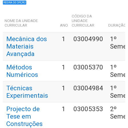
REGRA DE OPÇÃO
CÓDIGO DA
NOME DA UNIDADE
UNIDADE
CURRICULAR
ANO
CURRICULAR
DURAÇÃO
Mecânica dos
1
03004990
1º
Materiais
Semes
Avançada
Métodos
1
03005370
1º
Numéricos
Semes
Técnicas
1
03004984
1º
Experimentais
Semes
Projecto de
1
03005353
2º
Tese em
Semes
Construções