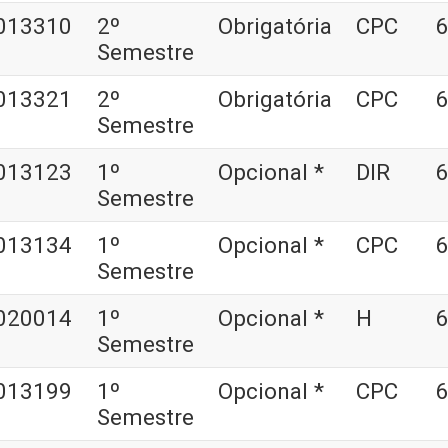
013310
2º
Obrigatória
CPC
6
Semestre
013321
2º
Obrigatória
CPC
6
Semestre
013123
1º
Opcional *
DIR
6
Semestre
013134
1º
Opcional *
CPC
6
Semestre
020014
1º
Opcional *
H
6
Semestre
013199
1º
Opcional *
CPC
6
Semestre