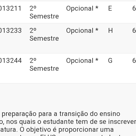
013211
2º
Opcional *
E
6
Semestre
013233
2º
Opcional *
H
6
Semestre
013244
2º
Opcional *
G
6
Semestre
 preparação para a transição do ensino
io, nos quais o estudante tem de se inscreve
iatura. O objetivo é proporcionar uma