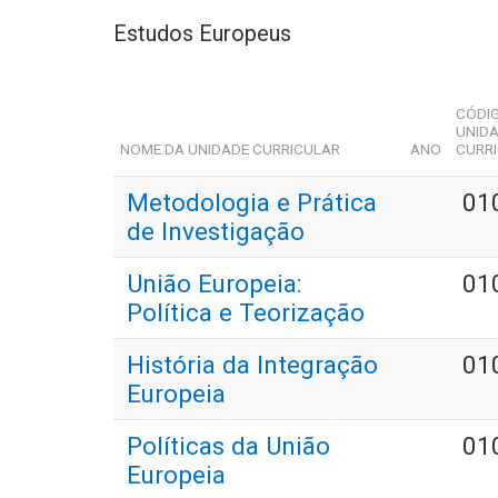
Estudos Europeus
CÓDI
UNID
NOME DA UNIDADE CURRICULAR
ANO
CURR
Metodologia e Prática
01
de Investigação
União Europeia:
01
Política e Teorização
História da Integração
01
Europeia
Políticas da União
01
Europeia