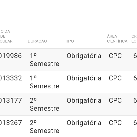
GO DA
ADE
ÁREA
CR
ICULAR
DURAÇÃO
TIPO
CIENTÍFICA
EC
019986
1º
Obrigatória
CPC
6
Semestre
013332
1º
Obrigatória
CPC
6
Semestre
013177
2º
Obrigatória
CPC
6
Semestre
013267
2º
Obrigatória
CPC
6
Semestre