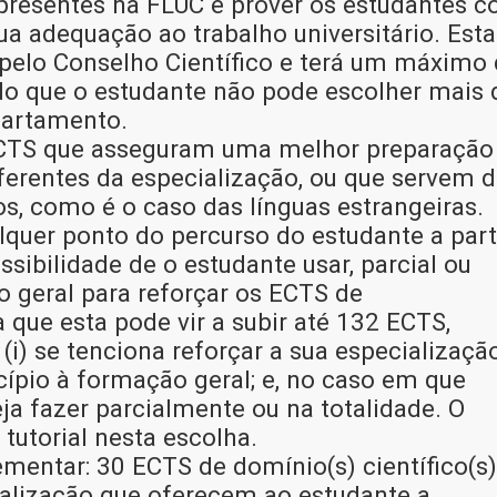
 presentes na FLUC e prover os estudantes 
sua adequação ao trabalho universitário. Esta
 pelo Conselho Científico e terá um máximo
ndo que o estudante não pode escolher mais 
partamento.
ECTS que asseguram uma melhor preparaçã
erentes da especialização, ou que servem 
s, como é o caso das línguas estrangeiras.
quer ponto do percurso do estudante a part
sibilidade de o estudante usar, parcial ou
 geral para reforçar os ECTS de
a que esta pode vir a subir até 132 ECTS,
(i) se tenciona reforçar a sua especializaçã
ípio à formação geral; e, no caso em que
seja fazer parcialmente ou na totalidade. O
tutorial nesta escolha.
entar: 30 ECTS de domínio(s) científico(s)
cialização que oferecem ao estudante a