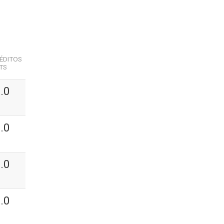
ÉDITOS
TS
.0
.0
.0
.0