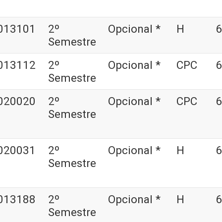
013101
2º
Opcional *
H
6
Semestre
013112
2º
Opcional *
CPC
6
Semestre
020020
2º
Opcional *
CPC
6
Semestre
020031
2º
Opcional *
H
6
Semestre
013188
2º
Opcional *
H
6
Semestre