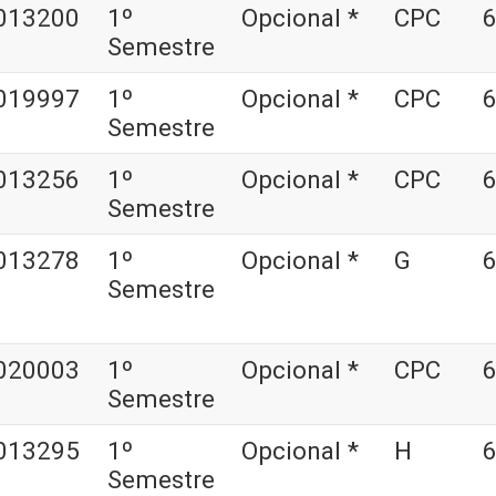
013200
1º
Opcional *
CPC
6
Semestre
019997
1º
Opcional *
CPC
6
Semestre
013256
1º
Opcional *
CPC
6
Semestre
013278
1º
Opcional *
G
6
Semestre
020003
1º
Opcional *
CPC
6
Semestre
013295
1º
Opcional *
H
6
Semestre