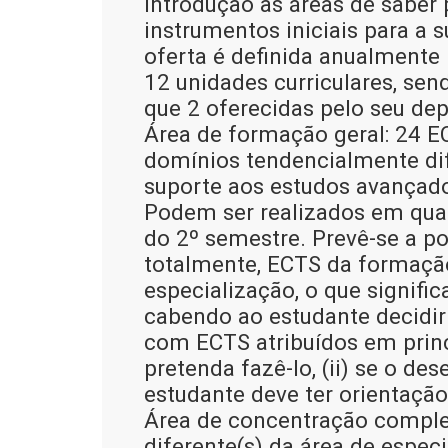
introdução às áreas de saber
instrumentos iniciais para a 
oferta é definida anualmente
12 unidades curriculares, se
que 2 oferecidas pelo seu de
Área de formação geral: 24 
domínios tendencialmente dif
suporte aos estudos avançado
Podem ser realizados em qual
do 2º semestre. Prevê-se a pos
totalmente, ECTS da formação
especialização, o que signific
cabendo ao estudante decidir 
com ECTS atribuídos em princ
pretenda fazê-lo, (ii) se o de
estudante deve ter orientação 
Área de concentração complem
diferente(s) da área de espe