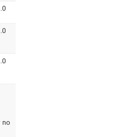
.0
.0
.0
r no