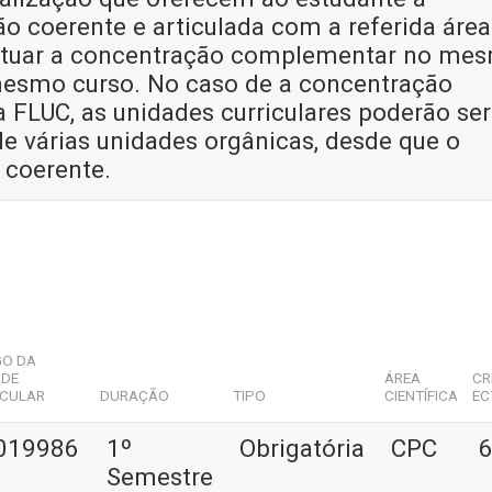
o coerente e articulada com a referida área
efetuar a concentração complementar no me
esmo curso. No caso de a concentração
 FLUC, as unidades curriculares poderão ser
 de várias unidades orgânicas, desde que o
 coerente.
GO DA
ADE
ÁREA
CR
ICULAR
DURAÇÃO
TIPO
CIENTÍFICA
EC
019986
1º
Obrigatória
CPC
6
Semestre