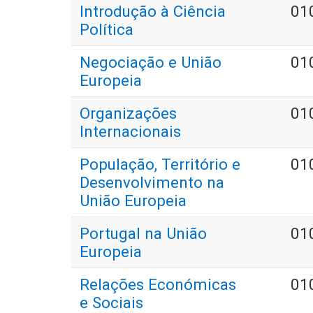
Introdução à Ciência
01
Política
Negociação e União
01
Europeia
Organizações
01
Internacionais
População, Território e
01
Desenvolvimento na
União Europeia
Portugal na União
01
Europeia
Relações Económicas
01
e Sociais