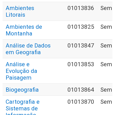
Ambientes
01013836
Seme
Litorais
Ambientes de
01013825
Seme
Montanha
Análise de Dados
01013847
Seme
em Geografia
Análise e
01013853
Seme
Evolução da
Paisagem
Biogeografia
01013864
Seme
Cartografia e
01013870
Seme
Sistemas de