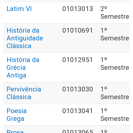
Latim VI
01013013
2º
Semestre
História da
01010691
1º
Antiguidade
Semestre
Clássica
História da
01012951
1º
Grécia
Semestre
Antiga
Pervivência
01013030
1º
Clássica
Semestre
Poesia
01013041
1º
Grega
Semestre
Prosa
01013065
1º