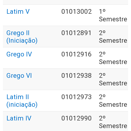
Latim V
01013002
1º
Semestre
Grego II
01012891
2º
(Iniciação)
Semestre
Grego IV
01012916
2º
Semestre
Grego VI
01012938
2º
Semestre
Latim II
01012973
2º
(iniciação)
Semestre
Latim IV
01012990
2º
Semestre