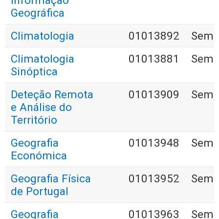
Informação
Geográfica
Climatologia
01013892
Seme
Climatologia
01013881
Seme
Sinóptica
Deteção Remota
01013909
Seme
e Análise do
Território
Geografia
01013948
Seme
Económica
Geografia Física
01013952
Seme
de Portugal
Geografia
01013963
Seme