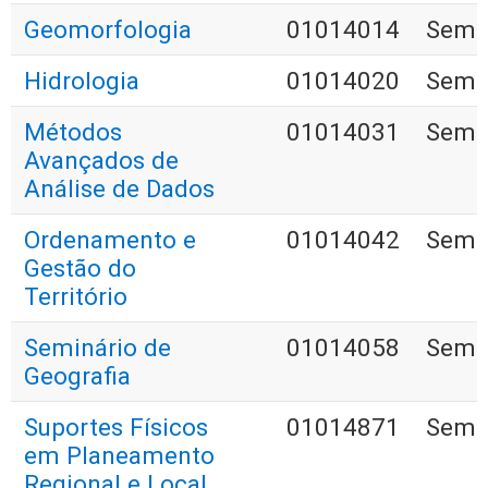
Geomorfologia
01014014
Seme
Hidrologia
01014020
Seme
Métodos
01014031
Seme
Avançados de
Análise de Dados
Ordenamento e
01014042
Seme
Gestão do
Território
Seminário de
01014058
Seme
Geografia
Suportes Físicos
01014871
Seme
em Planeamento
Regional e Local