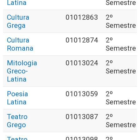
Latina
Semestre
Cultura
01012863
2º
Grega
Semestre
Cultura
01012874
2º
Romana
Semestre
Mitologia
01013024
2º
Greco-
Semestre
Latina
Poesia
01013059
2º
Latina
Semestre
Teatro
01013087
2º
Grego
Semestre
Teatro
01013098
2º