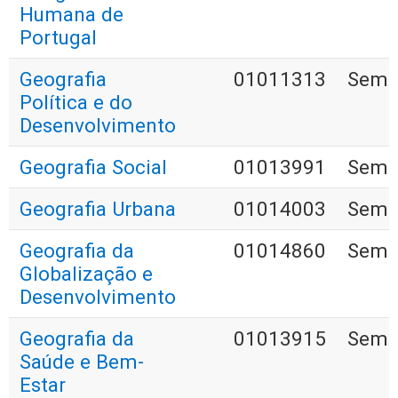
Humana de
Portugal
Geografia
01011313
Seme
Política e do
Desenvolvimento
Geografia Social
01013991
Seme
Geografia Urbana
01014003
Seme
Geografia da
01014860
Seme
Globalização e
Desenvolvimento
Geografia da
01013915
Seme
Saúde e Bem-
Estar