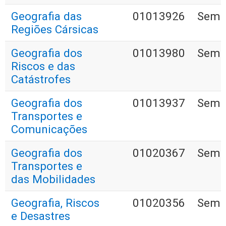
Geografia das
01013926
Seme
Regiões Cársicas
Geografia dos
01013980
Seme
Riscos e das
Catástrofes
Geografia dos
01013937
Seme
Transportes e
Comunicações
Geografia dos
01020367
Seme
Transportes e
das Mobilidades
Geografia, Riscos
01020356
Seme
e Desastres