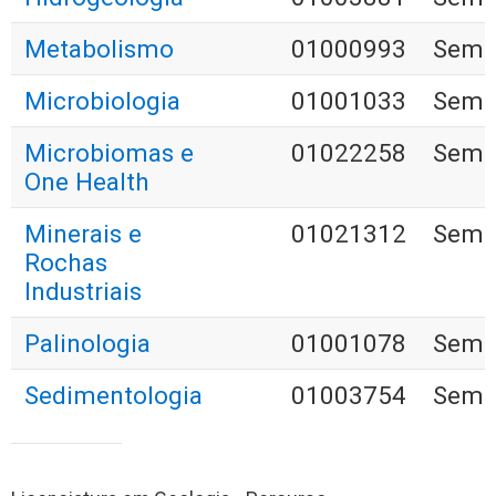
Metabolismo
01000993
Seme
Microbiologia
01001033
Seme
Microbiomas e
01022258
Seme
One Health
Minerais e
01021312
Seme
Rochas
Industriais
Palinologia
01001078
Seme
Sedimentologia
01003754
Seme