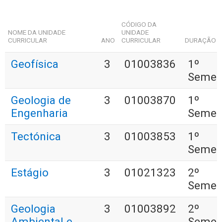
CÓDIGO DA
NOME DA UNIDADE
UNIDADE
CURRICULAR
ANO
CURRICULAR
DURAÇÃO
Geofísica
3
01003836
1º
Semes
Geologia de
3
01003870
1º
Engenharia
Semes
Tectónica
3
01003853
1º
Semes
Estágio
3
01021323
2º
Semes
Geologia
3
01003892
2º
Ambiental e
Semes