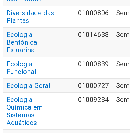
Diversidade das
01000806
Seme
Plantas
Ecologia
01014638
Seme
Bentónica
Estuarina
Ecologia
01000839
Seme
Funcional
Ecologia Geral
01000727
Seme
Ecologia
01009284
Seme
Química em
Sistemas
Aquáticos