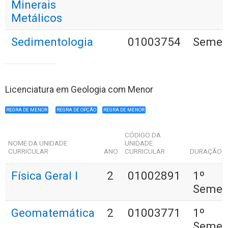
Minerais
Metálicos
Sedimentologia
01003754
Semest
Licenciatura em Geologia com Menor
REGRA DE MENOR
REGRA DE OPÇÃO
REGRA DE MENOR
CÓDIGO DA
NOME DA UNIDADE
UNIDADE
CURRICULAR
ANO
CURRICULAR
DURAÇÃO
Física Geral I
2
01002891
1º
Semes
Geomatemática
2
01003771
1º
Semes