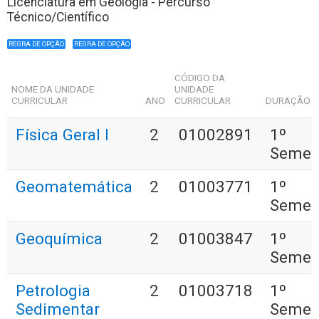
Licenciatura em Geologia - Percurso
Técnico/Científico
REGRA DE OPÇÃO
REGRA DE OPÇÃO
CÓDIGO DA
NOME DA UNIDADE
UNIDADE
CURRICULAR
ANO
CURRICULAR
DURAÇÃO
Física Geral I
2
01002891
1º
Semes
Geomatemática
2
01003771
1º
Semes
Geoquímica
2
01003847
1º
Semes
Petrologia
2
01003718
1º
Sedimentar
Semes