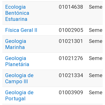
Ecologia
01014638
Semest
Bentónica
Estuarina
Física Geral II
01002905
Semest
Geologia
01021301
Semest
Marinha
Geologia
01021276
Semest
Planetária
Geologia de
01021334
Semest
Campo III
Geologia de
01003909
Semest
Portugal