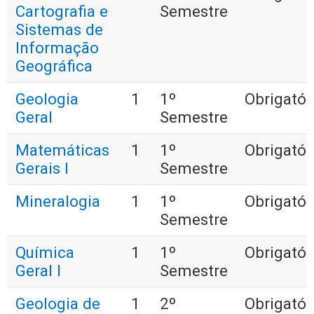
Cartografia e
Semestre
Sistemas de
Informação
Geográfica
Geologia
1
1º
Obrigatór
Geral
Semestre
Matemáticas
1
1º
Obrigatór
Gerais I
Semestre
Mineralogia
1
1º
Obrigatór
Semestre
Química
1
1º
Obrigatór
Geral I
Semestre
Geologia de
1
2º
Obrigatór