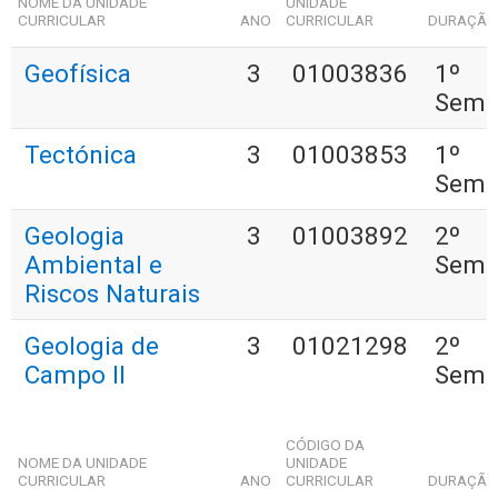
NOME DA UNIDADE
UNIDADE
CURRICULAR
ANO
CURRICULAR
DURAÇÃ
Geofísica
3
01003836
1º
Seme
Tectónica
3
01003853
1º
Seme
Geologia
3
01003892
2º
Ambiental e
Seme
Riscos Naturais
Geologia de
3
01021298
2º
Campo II
Seme
CÓDIGO DA
NOME DA UNIDADE
UNIDADE
CURRICULAR
ANO
CURRICULAR
DURAÇÃ