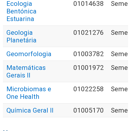
Ecologia
01014638
Semest
Bentónica
Estuarina
Geologia
01021276
Semest
Planetária
Geomorfologia
01003782
Semest
Matemáticas
01001972
Semest
Gerais II
Microbiomas e
01022258
Semest
One Health
Química Geral II
01005170
Semest