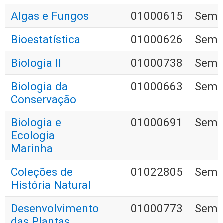
Algas e Fungos
01000615
Seme
Bioestatística
01000626
Seme
Biologia II
01000738
Seme
Biologia da
01000663
Seme
Conservação
Biologia e
01000691
Seme
Ecologia
Marinha
Coleções de
01022805
Seme
História Natural
Desenvolvimento
01000773
Seme
das Plantas