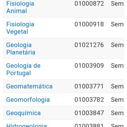
Fisiologia
01000872
Seme
Animal
Fisiologia
01000918
Seme
Vegetal
Geologia
01021276
Seme
Planetária
Geologia de
01003909
Seme
Portugal
Geomatemática
01003771
Seme
Geomorfologia
01003782
Seme
Geoquímica
01003847
Seme
Hidrogeologia
01003881
Seme