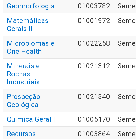
Geomorfologia
01003782
Semest
Matemáticas
01001972
Semest
Gerais II
Microbiomas e
01022258
Semest
One Health
Minerais e
01021312
Semest
Rochas
Industriais
Prospeção
01021340
Semest
Geológica
Química Geral II
01005170
Semest
Recursos
01003864
Semest