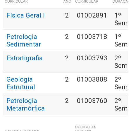
CURRICULAR
ANO
CURRICULAR
DURAÇÃ
Física Geral I
2
01002891
1º
Seme
Petrologia
2
01003718
1º
Sedimentar
Seme
Estratigrafia
2
01003793
2º
Seme
Geologia
2
01003808
2º
Estrutural
Seme
Petrologia
2
01003760
2º
Metamórfica
Seme
CÓDIGO DA