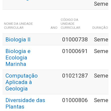
Semes
CÓDIGO DA
NOME DA UNIDADE
UNIDADE
CURRICULAR
ANO
CURRICULAR
DURAÇÃO
Biologia II
01000738
Semest
Biologia e
01000691
Semest
Ecologia
Marinha
Computação
01021287
Semest
Aplicada à
Geologia
Diversidade das
01000806
Semest
Plantas