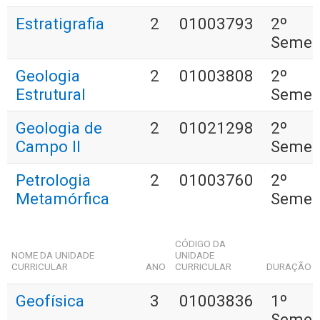
Estratigrafia
2
01003793
2º
Semes
Geologia
2
01003808
2º
Estrutural
Semes
Geologia de
2
01021298
2º
Campo II
Semes
Petrologia
2
01003760
2º
Metamórfica
Semes
CÓDIGO DA
NOME DA UNIDADE
UNIDADE
CURRICULAR
ANO
CURRICULAR
DURAÇÃO
Geofísica
3
01003836
1º
Semes