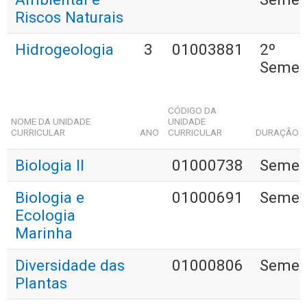
Riscos Naturais
Hidrogeologia
3
01003881
2º
Semes
CÓDIGO DA
NOME DA UNIDADE
UNIDADE
CURRICULAR
ANO
CURRICULAR
DURAÇÃO
Biologia II
01000738
Semest
Biologia e
01000691
Semest
Ecologia
Marinha
Diversidade das
01000806
Semest
Plantas