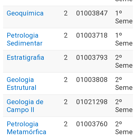
Geoquímica
2
01003847
1º
Semes
Petrologia
2
01003718
1º
Sedimentar
Semes
Estratigrafia
2
01003793
2º
Semes
Geologia
2
01003808
2º
Estrutural
Semes
Geologia de
2
01021298
2º
Campo II
Semes
Petrologia
2
01003760
2º
Metamórfica
Semes