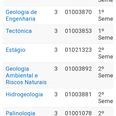
Geologia de
3
01003870
1º
Engenharia
Semes
Tectónica
3
01003853
1º
Semes
Estágio
3
01021323
2º
Semes
Geologia
3
01003892
2º
Ambiental e
Semes
Riscos Naturais
Hidrogeologia
3
01003881
2º
Semes
Palinologia
3
01001078
2º