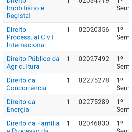
Direito
1
02034719
1º
Imobiliário e
Seme
Registal
Direito
1
02020356
1º
Processual Civil
Seme
Internacional
Direito Público da
1
02027492
1º
Agricultura
Seme
Direito da
1
02275278
1º
Concorrência
Seme
Direito da
1
02275289
1º
Energia
Seme
Direito da Família
1
02046830
1º
e Processo da
Seme