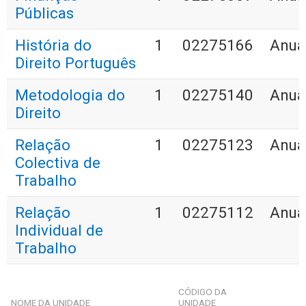
Públicas
História do
1
02275166
Anua
Direito Português
Metodologia do
1
02275140
Anua
Direito
Relação
1
02275123
Anua
Colectiva de
Trabalho
Relação
1
02275112
Anua
Individual de
Trabalho
CÓDIGO DA
NOME DA UNIDADE
UNIDADE