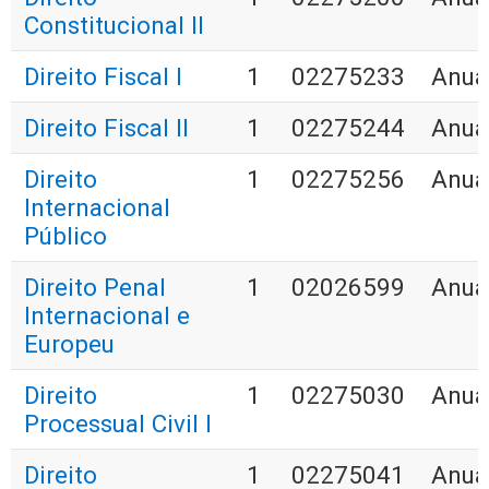
Constitucional II
Direito Fiscal I
1
02275233
Anua
Direito Fiscal II
1
02275244
Anua
Direito
1
02275256
Anua
Internacional
Público
Direito Penal
1
02026599
Anua
Internacional e
Europeu
Direito
1
02275030
Anua
Processual Civil I
Direito
1
02275041
Anua