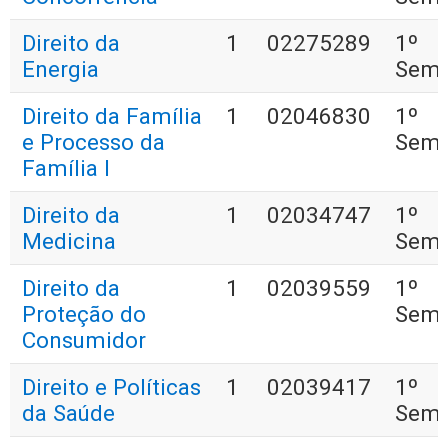
Direito da
1
02275289
1º
Energia
Seme
Direito da Família
1
02046830
1º
e Processo da
Seme
Família I
Direito da
1
02034747
1º
Medicina
Seme
Direito da
1
02039559
1º
Proteção do
Seme
Consumidor
Direito e Políticas
1
02039417
1º
da Saúde
Seme