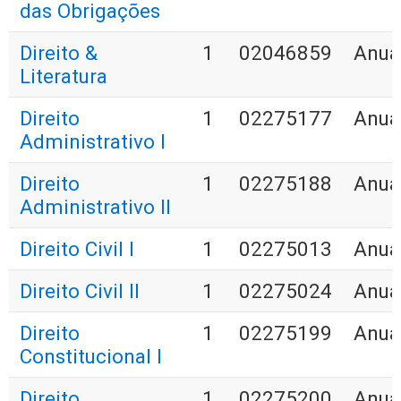
das Obrigações
Direito &
1
02046859
Anua
Literatura
Direito
1
02275177
Anua
Administrativo I
Direito
1
02275188
Anua
Administrativo II
Direito Civil I
1
02275013
Anua
Direito Civil II
1
02275024
Anua
Direito
1
02275199
Anua
Constitucional I
Direito
1
02275200
Anua