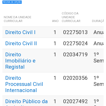
REGRA DE OPÇÃO
CÓDIGO DA
NOME DA UNIDADE
UNIDADE
CURRICULAR
ANO
CURRICULAR
DURAÇÃ
Direito Civil I
1
02275013
Anua
Direito Civil II
1
02275024
Anua
Direito
1
02034719
1º
Imobiliário e
Seme
Registal
Direito
1
02020356
1º
Processual Civil
Seme
Internacional
Direito Público da
1
02027492
1º