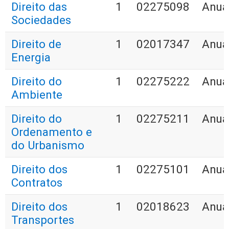
Direito das
1
02275098
Anua
Sociedades
Direito de
1
02017347
Anua
Energia
Direito do
1
02275222
Anua
Ambiente
Direito do
1
02275211
Anua
Ordenamento e
do Urbanismo
Direito dos
1
02275101
Anua
Contratos
Direito dos
1
02018623
Anua
Transportes