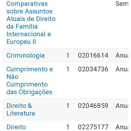
Comparativas
Seme
sobre Assuntos
Atuais de Direito
da Família
Internacional e
Europeu II
Criminologia
1
02016614
Anua
Cumprimento e
1
02034736
Anua
Não
Cumprimento
das Obrigações
Direito &
1
02046859
Anua
Literatura
Direito
1
02275177
Anua