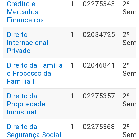
Crédito e
1
02275343
2º
Mercados
Seme
Financeiros
Direito
1
02034725
2º
Internacional
Seme
Privado
Direito da Família
1
02046841
2º
e Processo da
Seme
Família II
Direito da
1
02275357
2º
Propriedade
Seme
Industrial
Direito da
1
02275368
2º
Segurança Social
Seme