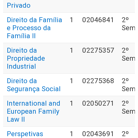
Privado
Direito da Família
1
02046841
2º
e Processo da
Seme
Família II
Direito da
1
02275357
2º
Propriedade
Seme
Industrial
Direito da
1
02275368
2º
Segurança Social
Seme
International and
1
02050271
2º
European Family
Seme
Law II
Perspetivas
1
02043691
2º