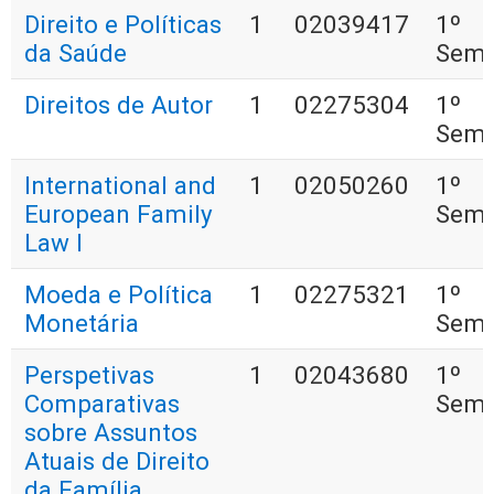
Direito e Políticas
1
02039417
1º
da Saúde
Seme
Direitos de Autor
1
02275304
1º
Seme
International and
1
02050260
1º
European Family
Seme
Law I
Moeda e Política
1
02275321
1º
Monetária
Seme
Perspetivas
1
02043680
1º
Comparativas
Seme
sobre Assuntos
Atuais de Direito
da Família