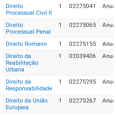
Direito
1
02275041
Anua
Processual Civil II
Direito
1
02275065
Anua
Processual Penal
Direito Romano
1
02275155
Anua
Direito da
1
02039406
Anua
Reabilitação
Urbana
Direito da
1
02275295
Anua
Responsabilidade
Direito da União
1
02275267
Anua
Europeia