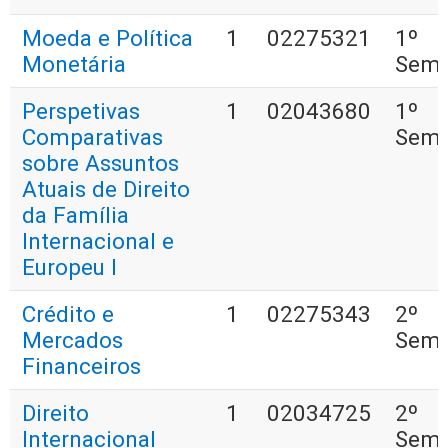
Moeda e Política
1
02275321
1º
Monetária
Seme
Perspetivas
1
02043680
1º
Comparativas
Seme
sobre Assuntos
Atuais de Direito
da Família
Internacional e
Europeu I
Crédito e
1
02275343
2º
Mercados
Seme
Financeiros
Direito
1
02034725
2º
Internacional
Seme