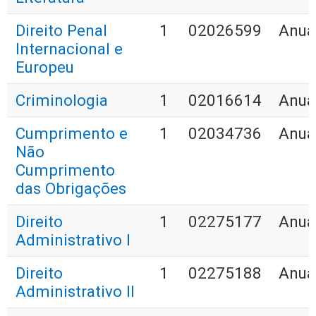
Direito Penal
1
02026599
Anua
Internacional e
Europeu
Criminologia
1
02016614
Anua
Cumprimento e
1
02034736
Anua
Não
Cumprimento
das Obrigações
Direito
1
02275177
Anua
Administrativo I
Direito
1
02275188
Anua
Administrativo II