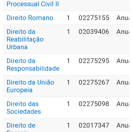
Processual Civil II
Direito Romano
1
02275155
Anua
Direito da
1
02039406
Anua
Reabilitação
Urbana
Direito da
1
02275295
Anua
Responsabilidade
Direito da União
1
02275267
Anua
Europeia
Direito das
1
02275098
Anua
Sociedades
Direito de
1
02017347
Anua