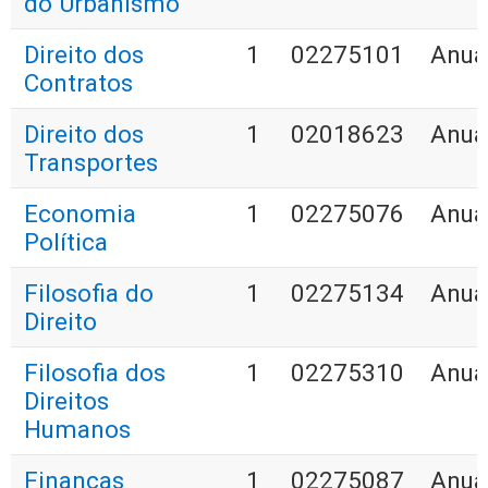
do Urbanismo
Direito dos
1
02275101
Anua
Contratos
Direito dos
1
02018623
Anua
Transportes
Economia
1
02275076
Anua
Política
Filosofia do
1
02275134
Anua
Direito
Filosofia dos
1
02275310
Anua
Direitos
Humanos
Finanças
1
02275087
Anua