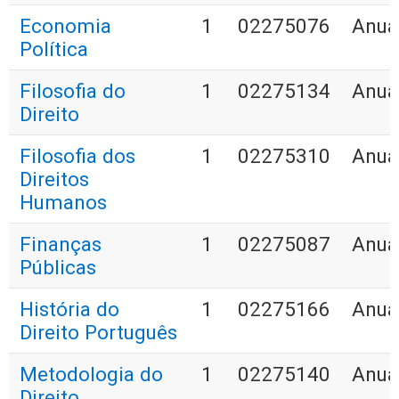
Economia
1
02275076
Anua
Política
Filosofia do
1
02275134
Anua
Direito
Filosofia dos
1
02275310
Anua
Direitos
Humanos
Finanças
1
02275087
Anua
Públicas
História do
1
02275166
Anua
Direito Português
Metodologia do
1
02275140
Anua
Direito