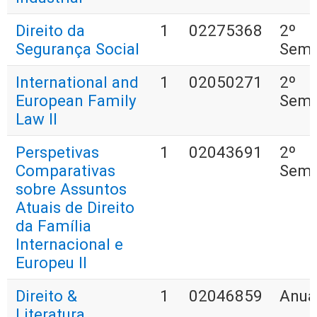
Direito da
1
02275368
2º
Segurança Social
Seme
International and
1
02050271
2º
European Family
Seme
Law II
Perspetivas
1
02043691
2º
Comparativas
Seme
sobre Assuntos
Atuais de Direito
da Família
Internacional e
Europeu II
Direito &
1
02046859
Anua
Literatura