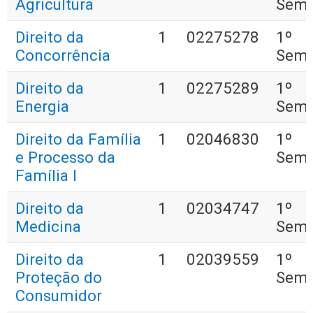
Agricultura
Seme
Direito da
1
02275278
1º
Concorrência
Seme
Direito da
1
02275289
1º
Energia
Seme
Direito da Família
1
02046830
1º
e Processo da
Seme
Família I
Direito da
1
02034747
1º
Medicina
Seme
Direito da
1
02039559
1º
Proteção do
Seme
Consumidor