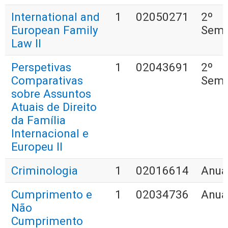
International and
1
02050271
2º
European Family
Seme
Law II
Perspetivas
1
02043691
2º
Comparativas
Seme
sobre Assuntos
Atuais de Direito
da Família
Internacional e
Europeu II
Criminologia
1
02016614
Anua
Cumprimento e
1
02034736
Anua
Não
Cumprimento