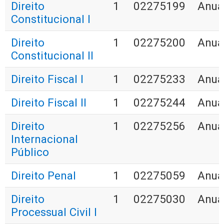
Direito
1
02275199
Anua
Constitucional I
Direito
1
02275200
Anua
Constitucional II
Direito Fiscal I
1
02275233
Anua
Direito Fiscal II
1
02275244
Anua
Direito
1
02275256
Anua
Internacional
Público
Direito Penal
1
02275059
Anua
Direito
1
02275030
Anua
Processual Civil I