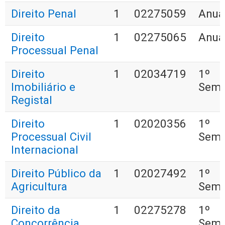
Direito Penal
1
02275059
Anua
Direito
1
02275065
Anua
Processual Penal
Direito
1
02034719
1º
Imobiliário e
Seme
Registal
Direito
1
02020356
1º
Processual Civil
Seme
Internacional
Direito Público da
1
02027492
1º
Agricultura
Seme
Direito da
1
02275278
1º
Concorrência
Seme