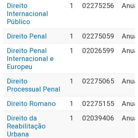
Direito
1
02275256
Anua
Internacional
Público
Direito Penal
1
02275059
Anua
Direito Penal
1
02026599
Anua
Internacional e
Europeu
Direito
1
02275065
Anua
Processual Penal
Direito Romano
1
02275155
Anua
Direito da
1
02039406
Anua
Reabilitação
Urbana