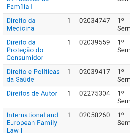
Família I
Direito da
1
02034747
1º
Medicina
Seme
Direito da
1
02039559
1º
Proteção do
Seme
Consumidor
Direito e Políticas
1
02039417
1º
da Saúde
Seme
Direitos de Autor
1
02275304
1º
Seme
International and
1
02050260
1º
European Family
Seme
Law I