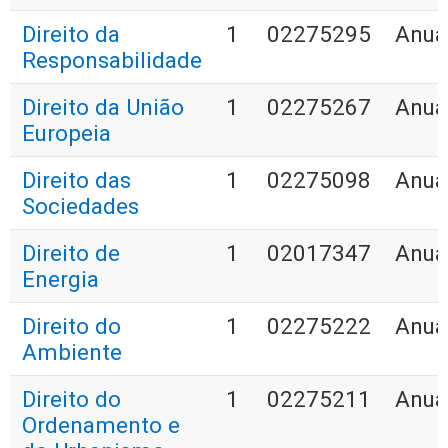
Direito da
1
02275295
Anua
Responsabilidade
Direito da União
1
02275267
Anua
Europeia
Direito das
1
02275098
Anua
Sociedades
Direito de
1
02017347
Anua
Energia
Direito do
1
02275222
Anua
Ambiente
Direito do
1
02275211
Anua
Ordenamento e