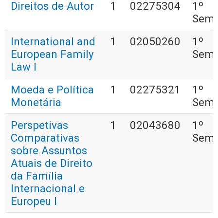
Direitos de Autor
1
02275304
1º
Seme
International and
1
02050260
1º
European Family
Seme
Law I
Moeda e Política
1
02275321
1º
Monetária
Seme
Perspetivas
1
02043680
1º
Comparativas
Seme
sobre Assuntos
Atuais de Direito
da Família
Internacional e
Europeu I