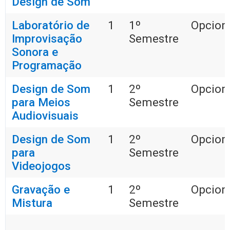
Design de Som
Laboratório de
1
1º
Opciona
Improvisação
Semestre
Sonora e
Programação
Design de Som
1
2º
Opciona
para Meios
Semestre
Audiovisuais
Design de Som
1
2º
Opciona
para
Semestre
Videojogos
Gravação e
1
2º
Opciona
Mistura
Semestre