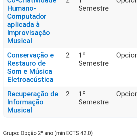
Co-Criatividade
2
1º
Opciona
Humano-
Semestre
Computador
aplicada à
Improvisação
Musical
Conservação e
2
1º
Opciona
Restauro de
Semestre
Som e Música
Eletroacústica
Recuperação de
2
1º
Opciona
Informação
Semestre
Musical
Grupo: Opção 2º ano (min ECTS 42.0)