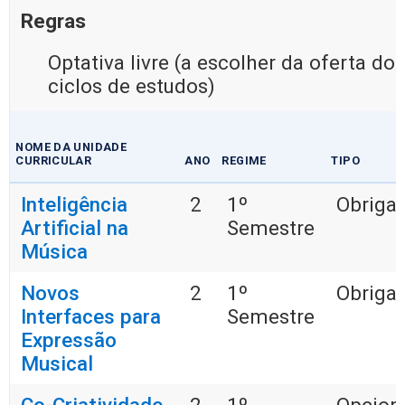
Regras
Optativa livre (a escolher da oferta do
ciclos de estudos)
NOME DA UNIDADE
CURRICULAR
ANO
REGIME
TIPO
Inteligência
2
1º
Obrigat
Artificial na
Semestre
Música
Novos
2
1º
Obrigat
Interfaces para
Semestre
Expressão
Musical