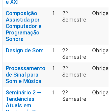
e XXI
Composição
1
2º
Obrigat
Assistida por
Semestre
Computador e
Programação
Sonora
Design de Som
1
2º
Obrigat
Semestre
Processamento
1
2º
Obrigat
de Sinal para
Semestre
Som e Música
Seminário 2 —
1
2º
Obrigat
Tendências
Semestre
Atuais em