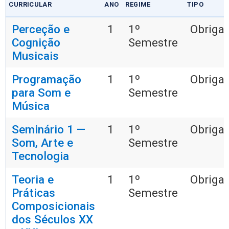
CURRICULAR
ANO
REGIME
TIPO
Perceção e
1
1º
Obrigat
Cognição
Semestre
Musicais
Programação
1
1º
Obrigat
para Som e
Semestre
Música
Seminário 1 —
1
1º
Obrigat
Som, Arte e
Semestre
Tecnologia
Teoria e
1
1º
Obrigat
Práticas
Semestre
Composicionais
dos Séculos XX