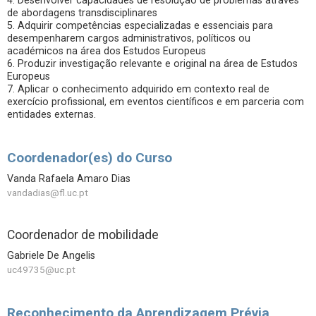
4. Desenvolver capacidades de resolução de problemas através
de abordagens transdisciplinares
5. Adquirir competências especializadas e essenciais para
desempenharem cargos administrativos, políticos ou
académicos na área dos Estudos Europeus
6. Produzir investigação relevante e original na área de Estudos
Europeus
7. Aplicar o conhecimento adquirido em contexto real de
exercício profissional, em eventos científicos e em parceria com
entidades externas.
Coordenador(es) do Curso
Vanda Rafaela Amaro Dias
vandadias@fl.uc.pt
Coordenador de mobilidade
Gabriele De Angelis
uc49735@uc.pt
Reconhecimento da Aprendizagem Prévia