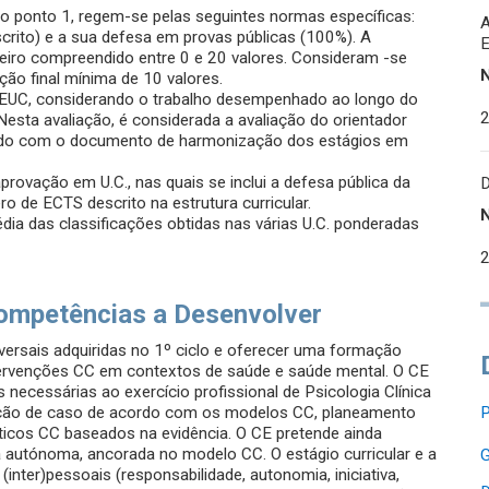
s no ponto 1, regem-se pelas seguintes normas específicas:
scrito) e a sua defesa em provas públicas (100%). A
inteiro compreendido entre 0 e 20 valores. Consideram -se
ção final mínima de 10 valores.
FPCEUC, considerando o trabalho desempenhado ao longo do
Nesta avaliação, é considerada a avaliação do orientador
cordo com o documento de harmonização dos estágios em
provação em U.C., nas quais se inclui a defesa pública da
o de ECTS descrito na estrutura curricular.
édia das classificações obtidas nas várias U.C. ponderadas
ompetências a Desenvolver
versais adquiridas no 1º ciclo e oferecer uma formação
ntervenções CC em contextos de saúde e saúde mental. O CE
necessárias ao exercício profissional de Psicologia Clínica
ção de caso de acordo com os modelos CC, planeamento
P
ticos CC baseados na evidência. O CE pretende ainda
a autónoma, ancorada no modelo CC. O estágio curricular e a
G
inter)pessoais (responsabilidade, autonomia, iniciativa,