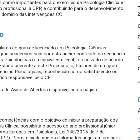
como importantes para o exercício da Psicologia Clínica e
io profissional à OPP, e contribuindo para o desenvolvimento
2
 domínio das intervenções CC..
so
Q
ulares do grau de licenciado em Psicologia, Ciências
um grau académico superior estrangeiro conferido na sequência
s Psicológicas (ou equivalente legal), organizado de acordo
stado aderente a este Processo; c) titulares de um grau
iências Psicológicas, reconhecido como satisfazendo os
fico responsável pelo CE.
a do Aviso de Abertura disponível nesta página.
competências com o objetivo de iniciar a preparação dos
a Clínica, possibilita o acesso ao ano profissional júnior
C
loma Europeu em Psicologia, Lei 138/2015 de 7 de
PP). Permite ainda que os diplomados adquiram um perfil
R