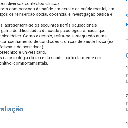
em diversos contextos clínicos.
direta com serviços de saúde em geral e de saúde mental, em
viços de reinserção social, docência, e investigação básica e
S
P
as, apresentam-se os seguintes perfis ocupacionais:
 gama de dificuldades de saúde psicológica e física, que
psicológico. Como exemplo, refira-se a integração numa
a acompanhamento de condições crónicas de saúde física (ex.
fetivas e de ansiedade).
itécnico e universitário.
s da psicologia clínica e da saúde, particularmente em
gnitivo-comportamentais.
D
D
D
valiação
D