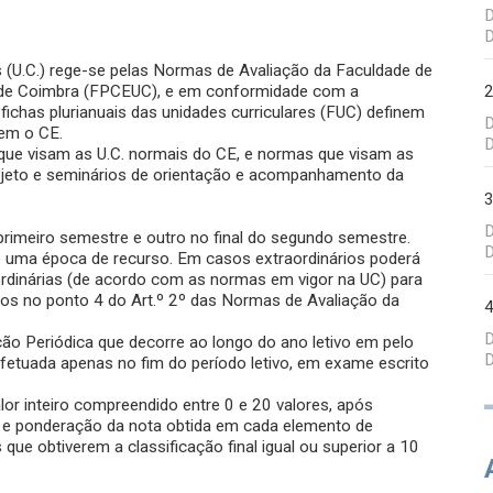
D
D
s (U.C.) rege-se pelas Normas de Avaliação da Faculdade de
e de Coimbra (FPCEUC), e em conformidade com a
ichas plurianuais das unidades curriculares (FUC) definem
D
em o CE.
D
ue visam as U.C. normais do CE, e normas que visam as
 projeto e seminários de orientação e acompanhamento da
D
primeiro semestre e outro no final do segundo semestre.
D
e uma época de recurso. Em casos extraordinários poderá
ordinárias (de acordo com as normas em vigor na UC) para
dos no ponto 4 do Art.º 2º das Normas de Avaliação da
D
ção Periódica que decorre ao longo do ano letivo em pelo
D
fetuada apenas no fim do período letivo, em exame escrito
alor inteiro compreendido entre 0 e 20 valores, após
o e ponderação da nota obtida em cada elemento de
ue obtiverem a classificação final igual ou superior a 10