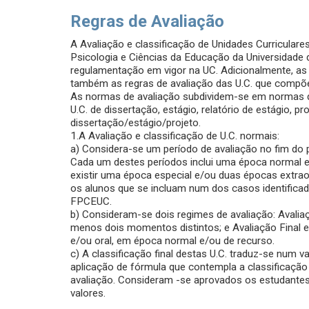
Regras de Avaliação
A Avaliação e classificação de Unidades Curriculare
Psicologia e Ciências da Educação da Universidad
regulamentação em vigor na UC. Adicionalmente, as f
também as regras de avaliação das U.C. que compõ
As normas de avaliação subdividem-se em normas q
U.C. de dissertação, estágio, relatório de estágio,
dissertação/estágio/projeto.
1.A Avaliação e classificação de U.C. normais:
a) Considera-se um período de avaliação no fim do 
Cada um destes períodos inclui uma época normal 
existir uma época especial e/ou duas épocas extra
os alunos que se incluam num dos casos identifica
FPCEUC.
b) Consideram-se dois regimes de avaliação: Avalia
menos dois momentos distintos; e Avaliação Final e
e/ou oral, em época normal e/ou de recurso.
c) A classificação final destas U.C. traduz-se num v
aplicação de fórmula que contempla a classificaçã
avaliação. Consideram -se aprovados os estudantes q
valores.