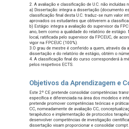
2. A avaliação e classificação de U.C. não incluída
a) Dissertação: integra a dissertação (documento e
classificação final desta U.C. traduz-se num valor 
aprovados os estudantes que obtiverem a classifica
b) Estágio: integra a avaliação do supervisor da 
ano, bem como a qualidade do relatório de estágio. 
local, ratificada pelo supervisor da FPCEUC, de a
vigor na FPCEUC (100%).
3.O grau de mestre é conferido a quem, através da a
dissertação e do relatório de estágio, obtém o númer
4. A classificação final do curso corresponderá à m
pelos respetivos ECTS.
Objetivos da Aprendizagem e C
Este 2º CE pretende consolidar competências trans
específica e diferenciada na área dos modelos e i
pretende promover competências teóricas e práticas 
CC, nomeadamente de avaliação CC, conceptualiza
terapêutico e implementação de protocolos terapêu
desenvolver competências de investigação científic
dissertação visam proporcionar e consolidar compt. (