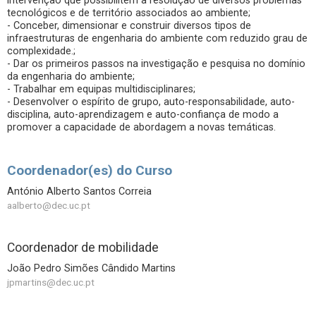
intervenção que possibilitem a resolução de diversos problemas
tecnológicos e de território associados ao ambiente;
- Conceber, dimensionar e construir diversos tipos de
infraestruturas de engenharia do ambiente com reduzido grau de
complexidade.;
- Dar os primeiros passos na investigação e pesquisa no domínio
da engenharia do ambiente;
- Trabalhar em equipas multidisciplinares;
- Desenvolver o espírito de grupo, auto-responsabilidade, auto-
disciplina, auto-aprendizagem e auto-confiança de modo a
promover a capacidade de abordagem a novas temáticas.
Coordenador(es) do Curso
António Alberto Santos Correia
aalberto@dec.uc.pt
Coordenador de mobilidade
João Pedro Simões Cândido Martins
jpmartins@dec.uc.pt