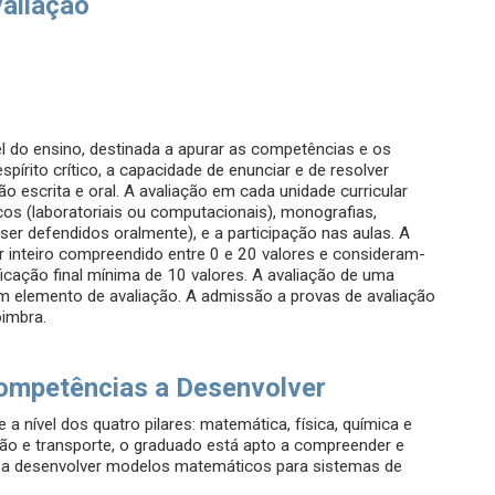
valiação
el do ensino, destinada a apurar as competências e os
írito crítico, a capacidade de enunciar e de resolver
escrita e oral. A avaliação em cada unidade curricular
ticos (laboratoriais ou computacionais), monografias,
ser defendidos oralmente), e a participação nas aulas. A
r inteiro compreendido entre 0 e 20 valores e consideram-
icação final mínima de 10 valores. A avaliação de uma
m elemento de avaliação. A admissão a provas de avaliação
oimbra.
ompetências a Desenvolver
 a nível dos quatro pilares: matemática, física, química e
ão e transporte, o graduado está apto a compreender e
e a desenvolver modelos matemáticos para sistemas de