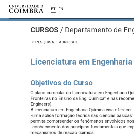
PT
EN
CURSOS
/
Departamento de Eng
PESQUISA
ABRIR SITE
Licenciatura em Engenharia
Objetivos do Curso
O plano curricular da Licenciatura em Engenharia Q
Fronteiras no Ensino da Eng. Química” e nas reco
Engineers).
A licenciatura em Engenharia Química visa oferecer:
-uma sólida formação teórica nas ciências básicas: m
permita compreender os fenómenos envolvidos nos
-conhecimento dos princípios fundamentais que expl
mecanismos de reação química;