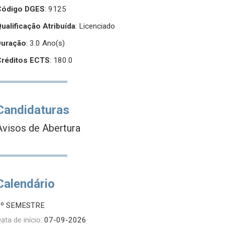
Código DGES
: 9125
ualificação Atribuída
:
Licenciado
Duração
: 3.0 Ano(s)
Créditos ECTS
: 180.0
Candidaturas
Avisos de Abertura
Calendário
1º SEMESTRE
ata de início:
07-09-2026