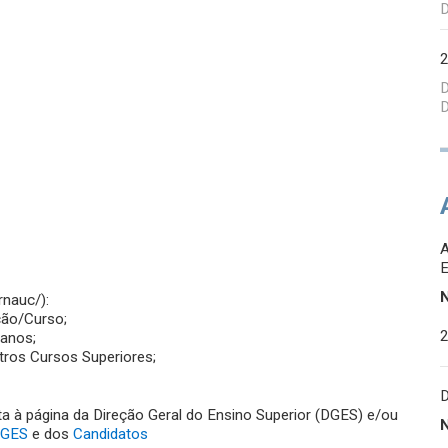
D
D
D
rnauc/):
ção/Curso;
 anos;
tros Cursos Superiores;
ta à página da Direção Geral do Ensino Superior (DGES) e/ou
GES
e dos
Candidatos