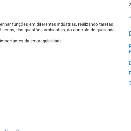
har funções em diferentes indústrias, realizando tarefas
blemas, das questões ambientais, do controlo de qualidade,
 importantes da empregabilidade:
R
E
D
P
G