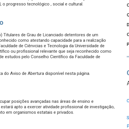
o progresso tecnológico , social e cultural.
Q
so
 b) Titulares de Grau de Licanciado detentores de um
reconhecido como atestando capacidade para a realização
Faculdade de Ciênvcias e Tecnologia da Universidade de
ntífico ou profissional relevante que seja reconhecido como
 de estudos pelo Conselho Científico da Faculdade de
a do Aviso de Abertura disponível nesta página.
C
cupar posições avançadas nas áreas de ensino e
stará apto a exercer atividade profissional de investigação,
nto em organismos estatais e privados.
S
P