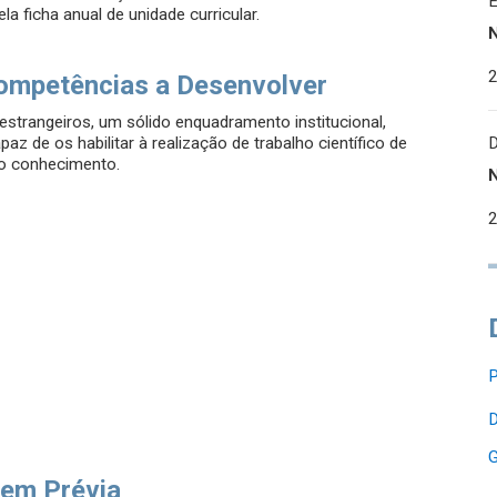
a ficha anual de unidade curricular.
ompetências a Desenvolver
estrangeiros, um sólido enquadramento institucional,
z de os habilitar à realização de trabalho científico de
do conhecimento.
P
D
G
em Prévia