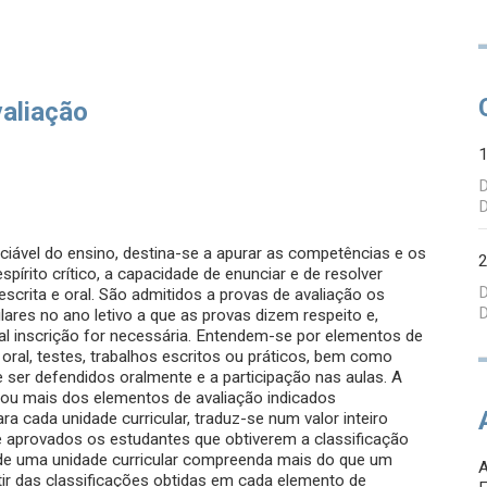
valiação
D
D
ciável do ensino, destina-se a apurar as competências e os
írito crítico, a capacidade de enunciar e de resolver
D
crita e oral. São admitidos a provas de avaliação os
D
lares no ano letivo a que as provas dizem respeito e,
al inscrição for necessária. Entendem-se por elementos de
oral, testes, trabalhos escritos ou práticos, bem como
e ser defendidos oralmente e a participação nas aulas. A
m ou mais dos elementos de avaliação indicados
ra cada unidade curricular, traduz-se num valor inteiro
 aprovados os estudantes que obtiverem a classificação
o de uma unidade curricular compreenda mais do que um
rtir das classificações obtidas em cada elemento de