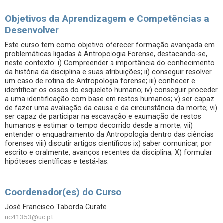
Objetivos da Aprendizagem e Competências a
Desenvolver
Este curso tem como objetivo oferecer formação avançada em
problemáticas ligadas à Antropologia Forense, destacando-se,
neste contexto: i) Compreender a importância do conhecimento
da história da disciplina e suas atribuições; ii) conseguir resolver
um caso de rotina de Antropologia forense; iii) conhecer e
identificar os ossos do esqueleto humano; iv) conseguir proceder
a uma identificação com base em restos humanos; v) ser capaz
de fazer uma avaliação da causa e da circunstância da morte; vi)
ser capaz de participar na escavação e exumação de restos
humanos e estimar o tempo decorrido desde a morte; vii)
entender o enquadramento da Antropologia dentro das ciências
forenses viii) discutir artigos científicos ix) saber comunicar, por
escrito e oralmente, avanços recentes da disciplina; X) formular
hipóteses científicas e testá-las.
Coordenador(es) do Curso
José Francisco Taborda Curate
uc41353@uc.pt