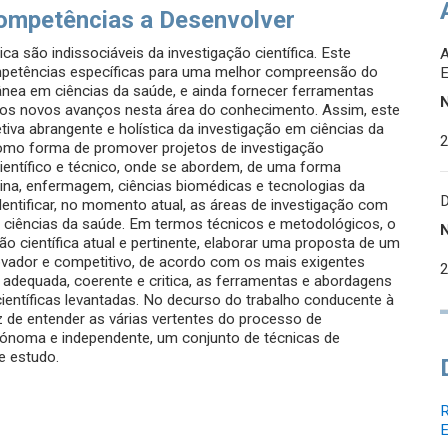
ompetências a Desenvolver
 são indissociáveis da investigação científica. Este
mpetências específicas para uma melhor compreensão do
rânea em ciências da saúde, e ainda fornecer ferramentas
aos novos avanços nesta área do conhecimento. Assim, este
va abrangente e holística da investigação em ciências da
 como forma de promover projetos de investigação
 científico e técnico, onde se abordem, de uma forma
na, enfermagem, ciências biomédicas e tecnologias da
dentificar, no momento atual, as áreas de investigação com
em ciências da saúde. Em termos técnicos e metodológicos, o
ão científica atual e pertinente, elaborar uma proposta de um
 inovador e competitivo, de acordo com os mais exigentes
a adequada, coerente e critica, as ferramentas e abordagens
entíficas levantadas. No decurso do trabalho conducente à
 de entender as várias vertentes do processo de
utónoma e independente, um conjunto de técnicas de
e estudo.
R
E