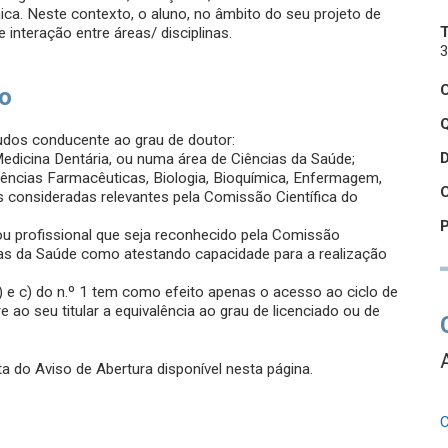
ínica. Neste contexto, o aluno, no âmbito do seu projeto de
 interação entre áreas/ disciplinas.
3
so
Q
udos conducente ao grau de doutor:
edicina Dentária, ou numa área de Ciências da Saúde;
Ciências Farmacêuticas, Biologia, Bioquímica, Enfermagem,
s consideradas relevantes pela Comissão Científica do
o ou profissional que seja reconhecido pela Comissão
as da Saúde como atestando capacidade para a realização
) e c) do n.º 1 tem como efeito apenas o acesso ao ciclo de
ao seu titular a equivalência ao grau de licenciado ou de
a do Aviso de Abertura disponível nesta página.
C