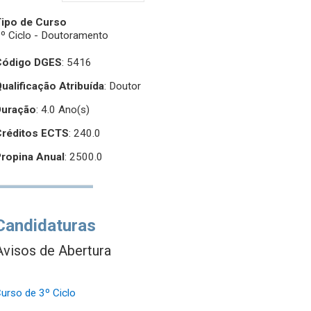
Tipo de Curso
º Ciclo - Doutoramento
Código DGES
: 5416
ualificação Atribuída
:
Doutor
Duração
: 4.0 Ano(s)
Créditos ECTS
: 240.0
Propina Anual
: 2500.0
Candidaturas
Avisos de Abertura
urso de 3º Ciclo