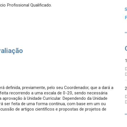
cio Profissional Qualificado.
S
P
valiação
D
D
erá definida, previamente, pelo seu Coordenador, que a dará a
 feita recorrendo a uma escala de 0-20, sendo necessária
D
 a aprovação à Unidade Curricular. Dependendo da Unidade
D
oderá ser feita de uma forma contínua, com base em um ou
cussão de artigos científicos e propostas de projetos de