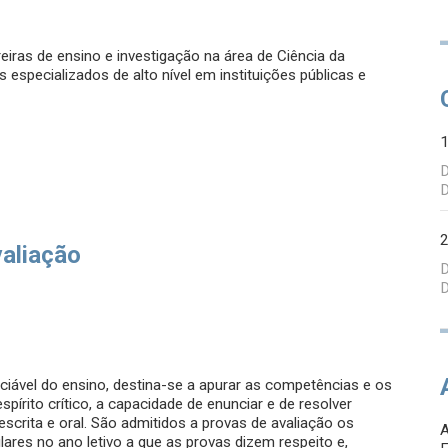
iras de ensino e investigação na área de Ciência da
specializados de alto nível em instituições públicas e
D
D
valiação
D
D
ciável do ensino, destina-se a apurar as competências e os
írito crítico, a capacidade de enunciar e de resolver
crita e oral. São admitidos a provas de avaliação os
lares no ano letivo a que as provas dizem respeito e,