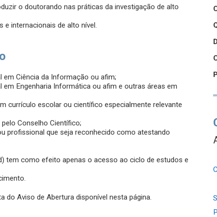
oduzir o doutorando nas práticas da investigação de alto
e internacionais de alto nível.
Q
so
gal em Ciência da Informação ou afim;
gal em Engenharia Informática ou afim e outras áreas em
um currículo escolar ou científico especialmente relevante
 pelo Conselho Científico;
o ou profissional que seja reconhecido como atestando
 d) tem como efeito apenas o acesso ao ciclo de estudos e
C
cimento.
a do Aviso de Abertura disponível nesta página.
S
P