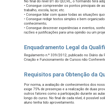
No final do nível B1 do QECRL, o formando terá adqu
• Consegue compreender os pontos principais de a
trabalho, escola, lazer, etc.
• Consegue lidar com quase todas as situações quo
• Consegue redigir textos simples e bem organizad
conhecimento;
• Consegue descrever experiências e eventos, son
razões e justificações para uma opinião ou um proje
Enquadramento Legal da Qualif
Regulamento n.º 339/2012, publicado no Diário da R
Criação e Funcionamento de Cursos não Conferente
Requisitos para Obtenção da Qu
Por norma, a avaliação de conhecimentos dos nosso
exige 75% de presenças e a realização de duas pr
outros fatores como a participação durante as aulas
longo do curso. No final de cada nível, é possível s
aluno tenha tido aproveitamento.