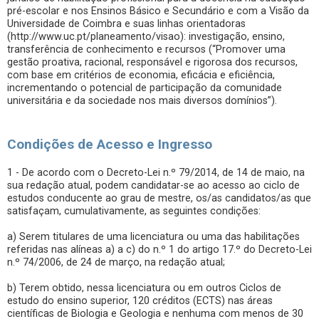
pré-escolar e nos Ensinos Básico e Secundário e com a Visão da
Universidade de Coimbra e suas linhas orientadoras
(http://www.uc.pt/planeamento/visao): investigação, ensino,
transferência de conhecimento e recursos (“Promover uma
gestão proativa, racional, responsável e rigorosa dos recursos,
com base em critérios de economia, eficácia e eficiência,
incrementando o potencial de participação da comunidade
universitária e da sociedade nos mais diversos domínios”).
Condições de Acesso e Ingresso
1 - De acordo com o Decreto-Lei n.º 79/2014, de 14 de maio, na
sua redação atual, podem candidatar-se ao acesso ao ciclo de
estudos conducente ao grau de mestre, os/as candidatos/as que
satisfaçam, cumulativamente, as seguintes condições:
a) Serem titulares de uma licenciatura ou uma das habilitações
referidas nas alíneas a) a c) do n.º 1 do artigo 17.º do Decreto-Lei
n.º 74/2006, de 24 de março, na redação atual;
b) Terem obtido, nessa licenciatura ou em outros Ciclos de
estudo do ensino superior, 120 créditos (ECTS) nas áreas
científicas de Biologia e Geologia e nenhuma com menos de 30