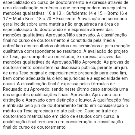
especializado do curso de doutoramento é expressa através de
uma classificação numérica a que correspondem as seguintes
menções qualitativas: 10 a 13 – Suficiente; 14 e 15 – Bom; 16 e
17 – Muito Bom; 18 a 20 – Excelente. A avaliação no seminário
geral incide sobre uma matéria não enquadrada na área de
especialização do doutorando e é expressa através das
menções qualitativas Aprovado/Não aprovado. A classificação
final no curso de doutoramento é constituída pela média
aritmética dos resultados obtidos nos seminários e pela menção
qualitativa correspondente ao resultado. A avaliação do projeto
de Tese, que compete ao orientador, é expressa através das
menções qualitativas de Aprovado/Não Aprovado. As provas de
doutoramento consistem na discussão pública, perante um júri,
de uma Tese original e especialmente preparada para esse fim,
bem como adequada às ciências jurídicas e à especialidade em
causa. A classificação final é expressa pelas fórmulas de
Recusado ou Aprovado, sendo neste último caso atribuída uma
das seguintes qualificações finais: Aprovado, Aprovado com
distinção e Aprovado com distinção e louvor. A qualificação final
é atribuída pelo júri de doutoramento tendo em consideração o
mérito da Tese apreciada no ato público. Caso se trate de
doutorando matriculado em ciclo de estudos com curso, a
qualificação final tem ainda em consideração a classificação
final do curso de doutoramento.