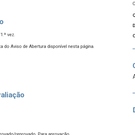
C
Q
so
1.ª vez.
a do Aviso de Abertura disponível nesta página.
valiação
aprovado/reprovado. Para aprovação