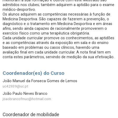
melhoram a sua formação e outros com este Mestrado são
admitidos nos clubes; também adquirem a aptidão para o exame
médico-desportivo.
Os alunos adquirem as competências necessárias à função de
Medicina Desportiva. São capazes de fazerem a prevenção, o
diagnóstico e o tratamento em Medicina Desportiva e em áreas
afins, sendo ainda capazes de racionalmente promoverem o
exercício físico como uma terapêutica obrigatória.
Cada unidade curricular promove os conhecimentos, as aptidões
e as competências através da exposição em sala e do ensino
baseado em problemas ou casos clínicos, havendo uma
avaliação final em cada unidade curricular. A nota final tem em
conta estes parâmetros, servindo de medição da sua efetivação.
Coordenador(es) do Curso
João Manuel da Fonseca Gomes de Lemos
uc42939@uc.pt
João Paulo Neves Branco
joaobrancofmuc@hotmail.com
Coordenador de mobilidade