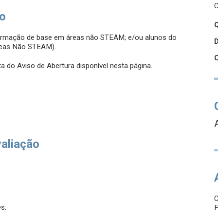
C
so
Q
formação de base em áreas não STEAM; e/ou alunos do
reas Não STEAM).
a do Aviso de Abertura disponível nesta página.
valiação
s.