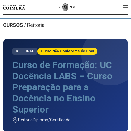
CURSOS
/
Reitoria
REITORIA
Curso Não Conferente de Grau
Curso de Formação: UC
Docência LABS – Curso
Preparação para a
Docência no Ensino
Superior
Reitoria
Diploma/Certificado