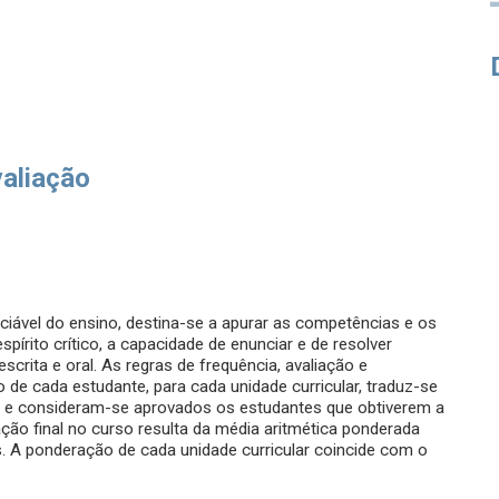
valiação
ciável do ensino, destina-se a apurar as competências e os
írito crítico, a capacidade de enunciar e de resolver
rita e oral. As regras de frequência, avaliação e
o de cada estudante, para cada unidade curricular, traduz-se
es e consideram-se aprovados os estudantes que obtiverem a
cação final no curso resulta da média aritmética ponderada
s. A ponderação de cada unidade curricular coincide com o