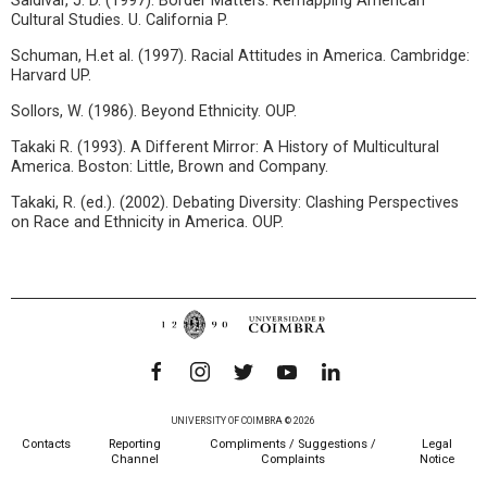
Saldívar, J. D. (1997). Border Matters: Remapping American
Cultural Studies. U. California P.
Schuman, H.et al. (1997). Racial Attitudes in America. Cambridge:
Harvard UP.
Sollors, W. (1986). Beyond Ethnicity. OUP.
Takaki R. (1993). A Different Mirror: A History of Multicultural
America. Boston: Little, Brown and Company.
Takaki, R. (ed.). (2002). Debating Diversity: Clashing Perspectives
on Race and Ethnicity in America. OUP.
UNIVERSITY OF COIMBRA © 2026
Contacts
Reporting
Compliments / Suggestions /
Legal
Channel
Complaints
Notice