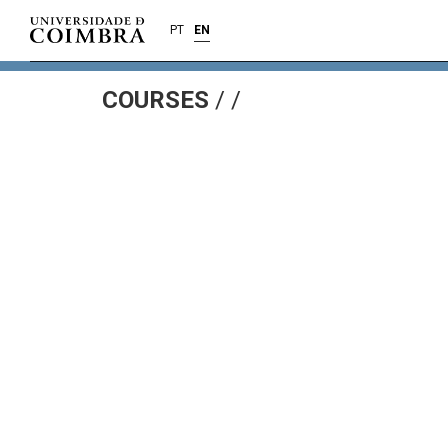
PT
EN
COURSES
/
/